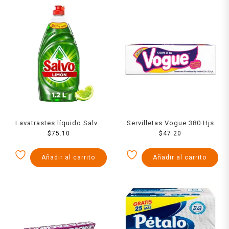
Lavatrastes líquido Salvo
Servilletas Vogue 380 Hjs
Limón 1.2 l
$
75.10
$
47.20
Añadir al carrito
Añadir al carrito