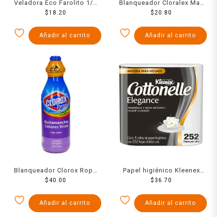
Veladora Eco Farolito 1/2
Blanqueador Cloralex Max
Semana
$
18.20
600 Ml
$
20.80
Añadir al carrito
Añadir al carrito
Blanqueador Clorox Ropa
Papel higiénico Kleenex
Color 930 Ml
$
40.00
Cottonelle elegance 4
$
36.70
rollos de 252 hojas dobles
c/u
Añadir al carrito
Añadir al carrito