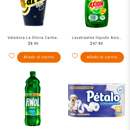
Veladora La Gloria Carmen
Lavatrastes líquido Axion
No 1 1 pza
$
8.90
limón 900 ml
$
47.80
Añadir al carrito
Añadir al carrito