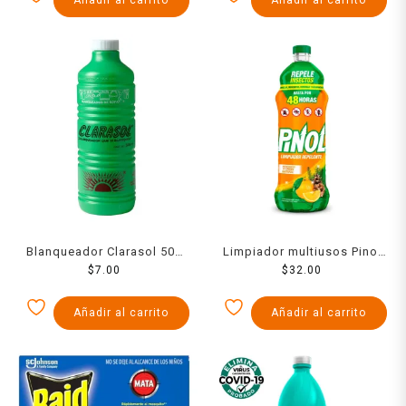
Blanqueador Clarasol 500
Limpiador multiusos Pinol
$
7.00
Ml
repelente aroma cítricos
$
32.00
828 ml
Añadir al carrito
Añadir al carrito