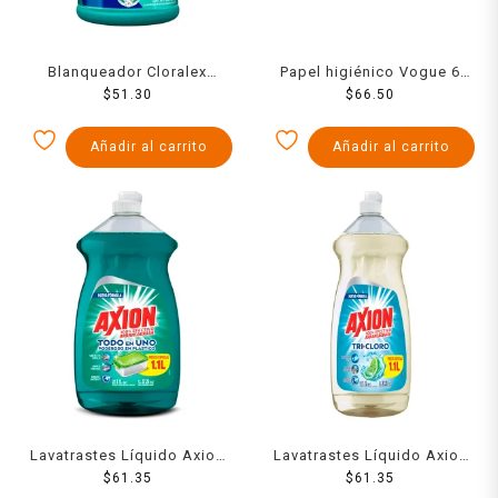
Blanqueador Cloralex
Papel higiénico Vogue 6
Familiar 3750 Ml
$
51.30
rollos de 600 hojas dobles
$
66.50
c/u
Añadir al carrito
Añadir al carrito
Lavatrastes Líquido Axion
Lavatrastes Líquido Axion
Aroma Limón 100% Efectivo
$
61.35
Tricloro con Triple Poder
$
61.35