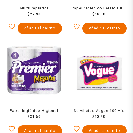
Multilimpiador
Papel higiénico Pétalo Ultra
desinfectante Pinol El
$
27.90
resistente 6 rollos de 500
$
68.30
Original 1 L +172ml
hojas dobles c/u
Añadir al carrito
Añadir al carrito
Papel higiénico Higienol
Servilletas Vogue 100 Hjs
Premier 4 rollos con 400
$
31.50
$
13.90
Hojas c/u
Añadir al carrito
Añadir al carrito