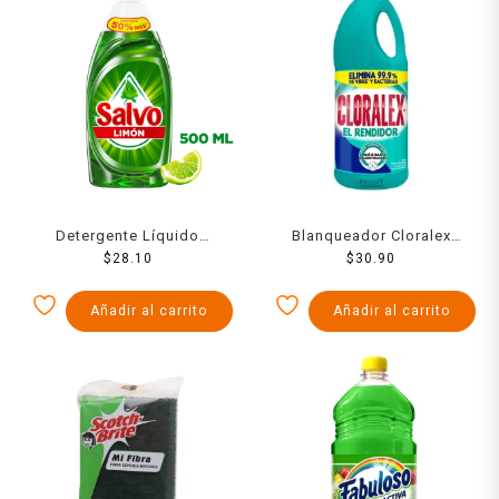
Detergente Líquido
Blanqueador Cloralex
Lavatrastes Salvo Limón
$
28.10
Gigante 2000 Ml
$
30.90
500ml
Añadir al carrito
Añadir al carrito