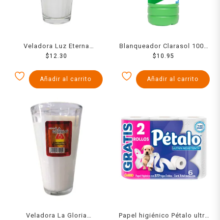
Veladora Luz Eterna
Blanqueador Clarasol 1000
limonero Fama
$
12.30
$
10.95
Ml
Añadir al carrito
Añadir al carrito
Veladora La Gloria
Papel higiénico Pétalo ultra