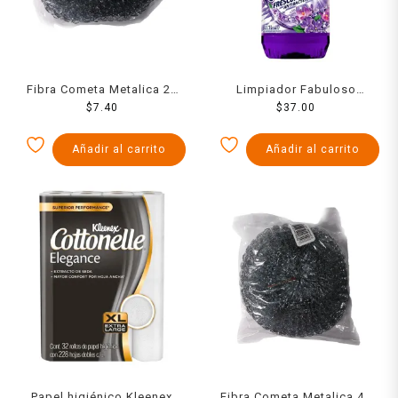
Fibra Cometa Metalica 20
Limpiador Fabuloso
$
Grs
7.40
Lavanda 1000 Ml
$
37.00
Añadir al carrito
Añadir al carrito
Papel higiénico Kleenex
Fibra Cometa Metalica 40