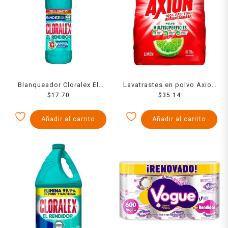
Blanqueador Cloralex El
Lavatrastes en polvo Axion
Rendidor 1.17 l
$
17.70
limón 720 g
$
35.14
Añadir al carrito
Añadir al carrito