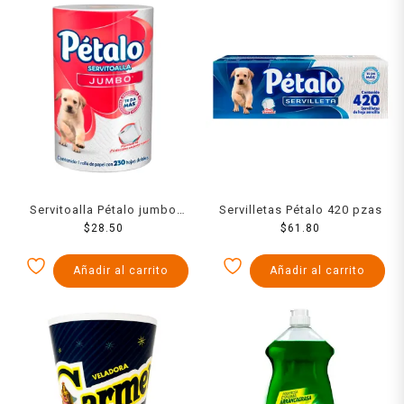
Servitoalla Pétalo jumbo
Servilletas Pétalo 420 pzas
con 230 hojas dobles
$
28.50
$
61.80
Añadir al carrito
Añadir al carrito