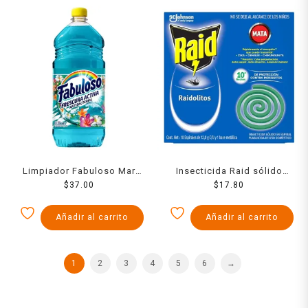
Limpiador Fabuloso Mar
Insecticida Raid sólido
Fresco 1000 Ml
$
37.00
verde 10 espirales de 12 g
$
17.80
c/u y base metálica
Añadir al carrito
Añadir al carrito
1
2
3
4
5
6
→