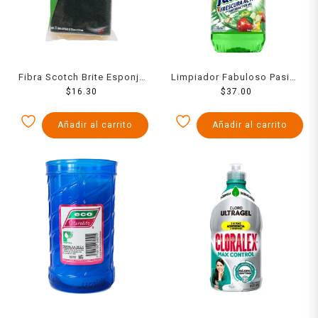
Fibra Scotch Brite Esponja
Limpiador Fabuloso Pasion
Mediana
$
16.30
De Frutas 1000 Ml
$
37.00
Añadir al carrito
Añadir al carrito