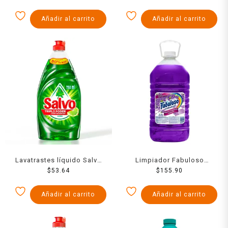
hojas dobles
Añadir al carrito
Añadir al carrito
Lavatrastes líquido Salvo
Limpiador Fabuloso
limón 750 ml
$
53.64
Lavanda 5000 Ml
$
155.90
Añadir al carrito
Añadir al carrito