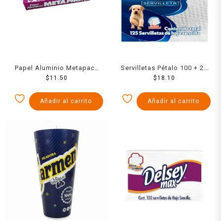
Papel Aluminio Metapack
Servilletas Pétalo 100 + 25
25 Grs X 30 Cm Ancho 1
$
11.50
$
pzas
18.10
Pzs
Añadir al carrito
Añadir al carrito