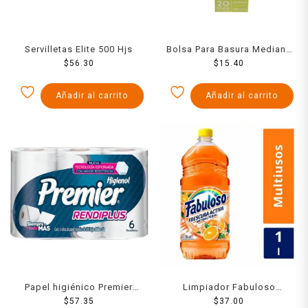
Servilletas Elite 500 Hjs
Bolsa Para Basura Mediana
$
56.30
20 Pzs
$
15.40
Añadir al carrito
Añadir al carrito
Papel higiénico Premier
Limpiador Fabuloso
Rendiplus 6 Rollos 500
$
57.35
Energia Naranja 1000 Ml
$
37.00