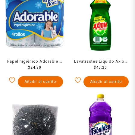
Papel higiénico Adorable 4
Lavatrastes Líquido Axion
rollos de 360 hojas dobles
$
24.30
Limón 100% Efectivo
$
45.20
c/u
Arrancagrasa con Poderosa
Espuma 750 ml
Añadir al carrito
Añadir al carrito