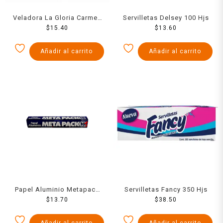
Veladora La Gloria Carmen
Servilletas Delsey 100 Hjs
No 10 1 pza
$
15.40
$
13.60
Añadir al carrito
Añadir al carrito
Papel Aluminio Metapack
Servilletas Fancy 350 Hjs
38 Grs X 30 Cm Ancho 1
$
13.70
$
38.50
Pzs
Añadir al carrito
Añadir al carrito