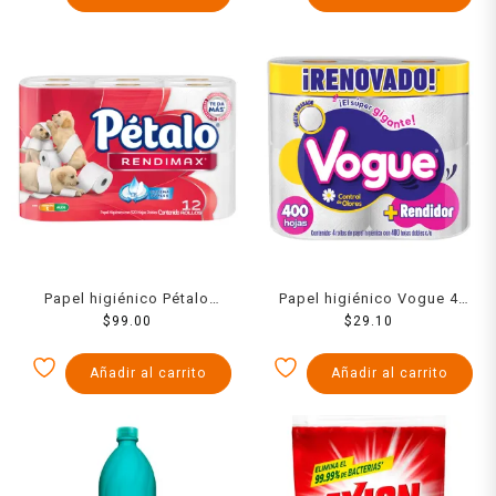
Papel higiénico Pétalo
Papel higiénico Vogue 4
Rendimax 12 rollos de 320
$
99.00
rollos de 400 hojas dobles
$
29.10
hojas dobles c/u
c/u
Añadir al carrito
Añadir al carrito