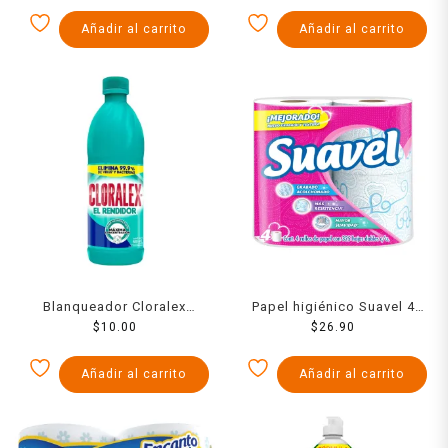
Arrancagrasa 1.1 L
Activo Arrancagrasa 1.1 L
Añadir al carrito
Añadir al carrito
Blanqueador Cloralex
Papel higiénico Suavel 4
Mediano 500 Ml
$
10.00
rollos de 325 hojas dobles
$
26.90
c/u
Añadir al carrito
Añadir al carrito