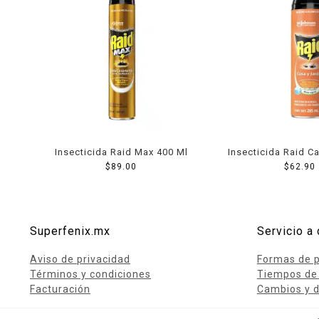
Insecticida Raid Max 400 Ml
Insecticida Raid C
$
89.00
285 Ml
$
62.90
Superfenix.mx
Servicio a 
Aviso de privacidad
Formas de 
Términos y condiciones
Tiempos de
Facturación
Cambios y d