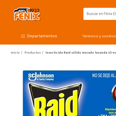
Departamentos
Términos y condic
Inicio
Productos
Insecticida Raid sólido morado lavanda 10 esp
Alimentos
Artículos para el hogar
Bebés
Botanas y bebidas
Cuidado de la ropa
Cuidado personal