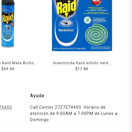
a Raid Mata Bichos
Insecticida Raid sólido verde
400 Ml
$
69.90
10 espirales de 12 g c/u y
$
17.80
base metálica
Ayuda
74400
Call Center 2727274400. Horario de
atención de 9:00AM a 7:00PM de Lunes a
Domingo.