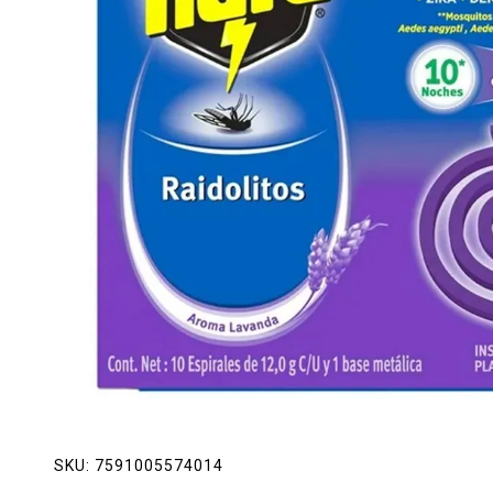
Lácteos
Limpieza del hogar
Mascotas
Pan de la casa
Preciasos
Salchichonería
SKU:
7591005574014