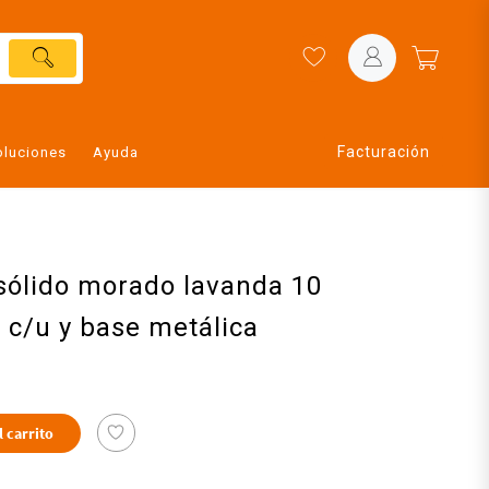
Facturación
oluciones
Ayuda
 sólido morado lavanda 10
g c/u y base metálica
l carrito