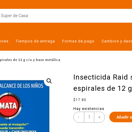
iones
Tiempos de entrega
Formas de pago
Cambios y dev
irales de 12 g c/u y base metálica
Insecticida Raid
espirales de 12 
$
17.80
Hay existencias
-
+
Añadir a