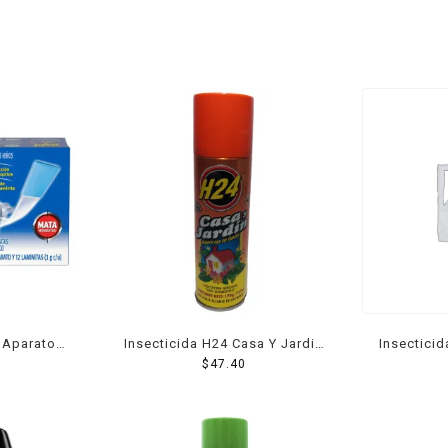
d Aparato
Insecticida H24 Casa Y Jardin
Insectici
 Pzs
180 Ml
$
47.40