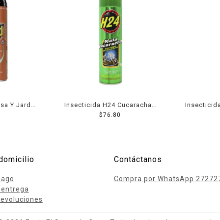
asa Y Jardin
Insecticida H24 Cucarachas
Insecticid
489 Ml
$
76.80
domicilio
Contáctanos
pago
Compra por WhatsApp 27272
 entrega
evoluciones