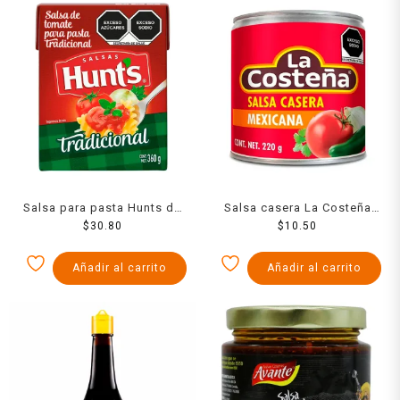
Salsa para pasta Hunts de
Salsa casera La Costeña
tomate tradicional 360 g
$
30.80
mexicana 220 g
$
10.50
Añadir al carrito
Añadir al carrito