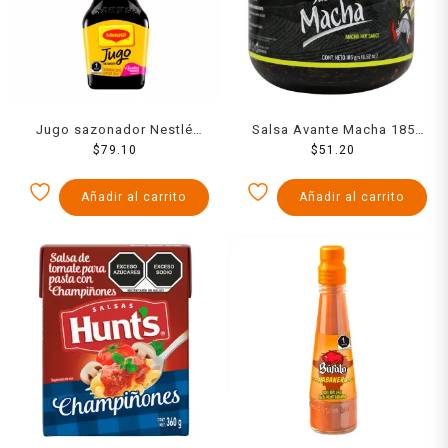
Jugo sazonador Nestlé
Salsa Avante Macha 185
Maggi 200 ml
$
79.10
$
51.20
Grs
Añadir al carrito
Añadir al carrito