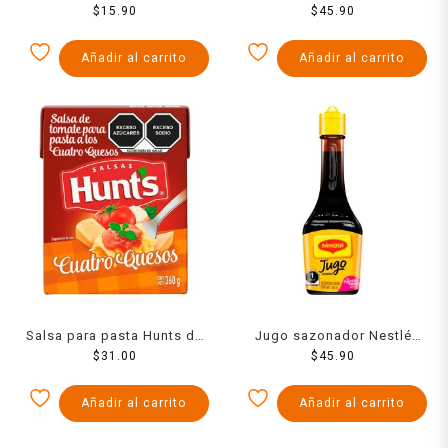
$
220 g
15.90
Blackwell 145 ml
$
45.90
Añadir al carrito
Añadir al carrito
Salsa para pasta Hunts de
Jugo sazonador Nestlé
tomate a los cuatro quesos
$
31.00
Maggi 100 ml
$
45.90
360 g
Añadir al carrito
Añadir al carrito