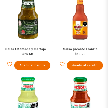
Salsa tatemada y martajada
Salsa picante Frank’s
Herdez verde 240 g
$
26.60
RedHot original 354 ml
$
59.20
Añadir al carrito
Añadir al carrito