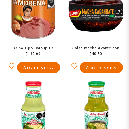
Salsa Tipo Catsup La
Salsa macha Avante con
Morena 3000 Grs
$
169.00
cacahuate 100 g
$
40.50
Añadir al carrito
Añadir al carrito