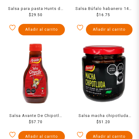
Salsa para pasta Hunts de
Salsa Búfalo habanero 144
tomate con champiñones
$
29.50
$
16.75
g
360 g
Añadir al carrito
Añadir al carrito
Salsa Avante De Chipotle
Salsa macha chipotluda
Squeeze 540 Grs
$
57.70
Avante 185 g
$
51.20
Añadir al carrito
Añadir al carrito