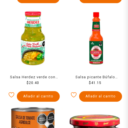
Salsa Herdez verde con
Salsa picante Búfalo
chile habanero 240 g
$
20.40
Tampico 60 ml
$
41.15
Añadir al carrito
Añadir al carrito