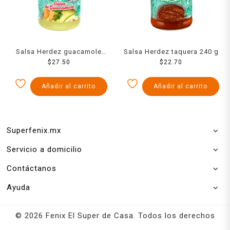
Salsa Herdez guacamole
Salsa Herdez taquera 240 g
$
240 g
27.50
$
22.70
Añadir al carrito
Añadir al carrito
Superfenix.mx
Servicio a domicilio
Contáctanos
Ayuda
© 2026 Fenix El Super de Casa. Todos los derechos