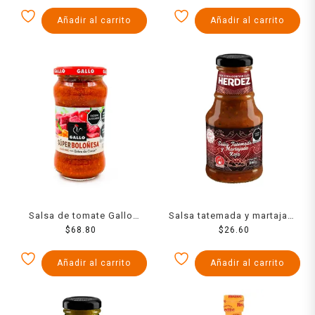
Añadir al carrito
Añadir al carrito
Salsa de tomate Gallo
Salsa tatemada y martajada
súper boloñesa 350 g
$
68.80
Herdez roja 240 g
$
26.60
Añadir al carrito
Añadir al carrito