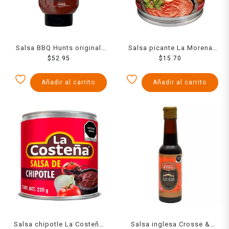
Salsa BBQ Hunts original
Salsa picante La Morena
$
620 g
52.95
chile chipotle 210 g
$
15.70
Añadir al carrito
Añadir al carrito
Salsa chipotle La Costeña
Salsa inglesa Crosse &