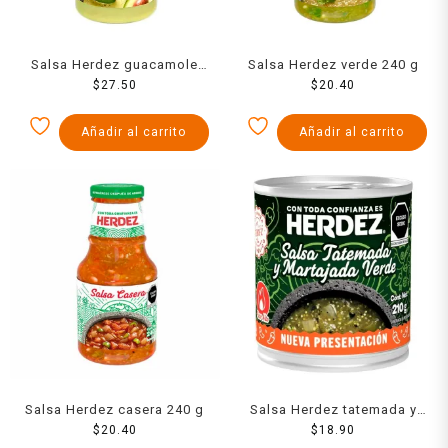
Salsa Herdez guacamole
Salsa Herdez verde 240 g
picante 240 g
$
27.50
$
20.40
Añadir al carrito
Añadir al carrito
Salsa Herdez casera 240 g
Salsa Herdez tatemada y
$
20.40
martajada verde 210 g
$
18.90