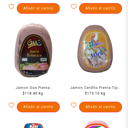
Añadir al carrito
Añadir al carrito
Jamon Gus Pierna
Jamon Cerdito Pierna Tipo
Holandes Mandolina 1000
$
118.40
Kg
York 1000 Grs
$
173.10
Kg
Grs
Añadir al carrito
Añadir al carrito