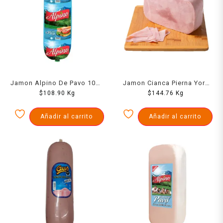
Jamon Alpino De Pavo 1000
Jamon Cianca Pierna York
$
108.90
Grs
Kg
$
1000 Grs
144.76
Kg
Añadir al carrito
Añadir al carrito