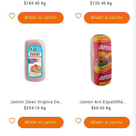
Horneada 1000 Grs
$
183.45
Kg
Tradicional 1000Gr
$
120.40
Kg
Añadir al carrito
Añadir al carrito
Jamon Zwan Virginia De
Jamon Aro Espaldilla
Pavo 1000 Grs
$
234.10
Kg
Rectangular 1000 Grs
$
60.60
Kg
Añadir al carrito
Añadir al carrito