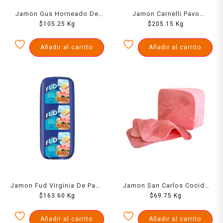
Jamon Gus Horneado De
Jamon Carnelli Pavo
Pavo Prensado 1000 Grs
$
105.25
Kg
Horneado 1000 Grs
$
205.15
Kg
Añadir al carrito
Añadir al carrito
Jamon Fud Virginia De Pavo
Jamon San Carlos Cocido
$
1000 Grs
163.60
Kg
$
1000 Grs
69.75
Kg
Añadir al carrito
Añadir al carrito