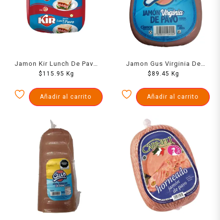
Jamon Kir Lunch De Pavo
Jamon Gus Virginia De
$
1000 Grs
115.95
Kg
Pavo Mandolina 1000 Grs
$
89.45
Kg
Añadir al carrito
Añadir al carrito