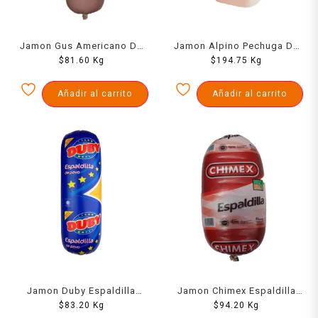
Jamon Gus Americano De
Jamon Alpino Pechuga De
Pavo 1000 Grs
$
81.60
Kg
Pavo 1000 Grs
$
194.75
Kg
Añadir al carrito
Añadir al carrito
Jamon Duby Espaldilla
Jamon Chimex Espaldilla
$
1000 Grs
83.20
Kg
$
1000 Grs
94.20
Kg