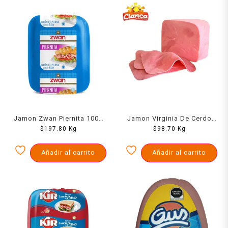
Jamon Zwan Piernita 1000
Jamon Virginia De Cerdo
$
197.80
Grs
Kg
Cianca Kg
$
98.70
Kg
Añadir al carrito
Añadir al carrito