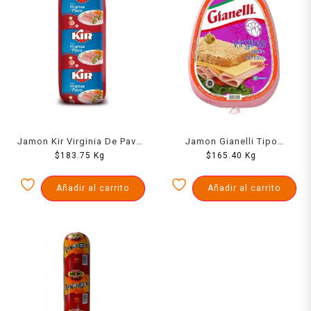
Jamon Kir Virginia De Pavo
Jamon Gianelli Tipo
$
1000 Grs
183.75
Kg
Virginia 1000 Grs
$
165.40
Kg
Añadir al carrito
Añadir al carrito