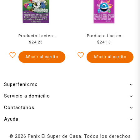
Producto Lacteo
Producto Lacteo
Combinado Nutri
$
24.25
Combinado Forti
$
24.10
Deslactosado 1 Ltr
Deslatosada 1000 Ml
Añadir al carrito
Añadir al carrito
Superfenix.mx
Servicio a domicilio
Contáctanos
Ayuda
© 2026 Fenix El Super de Casa. Todos los derechos