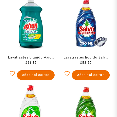
Lavatrastes Líquido Axion
Lavatrastes líquido Salvo
Aroma Limón 100%
$
61.35
Power Clean 750 ml
$
52.50
Efectivo Arrancagrasa 1.1
L
Añadir al carrito
Añadir al carrito