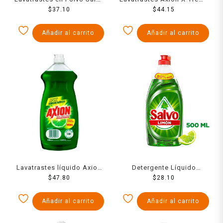
Limón 500 g
$
37.10
Líquido 640ml
$
44.15
Añadir al carrito
Añadir al carrito
Lavatrastes líquido Axion
Detergente Líquido
limón 900 ml
$
47.80
Lavatrastes Salvo Limón
$
28.10
500ml
Añadir al carrito
Añadir al carrito