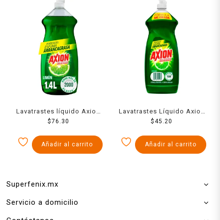
Lavatrastes líquido Axion
Lavatrastes Líquido Axion
limón 1.4 l
$
76.30
Limón 100% Efectivo
$
45.20
Arrancagrasa con
Poderosa Espuma 750 ml
Añadir al carrito
Añadir al carrito
Superfenix.mx
Servicio a domicilio