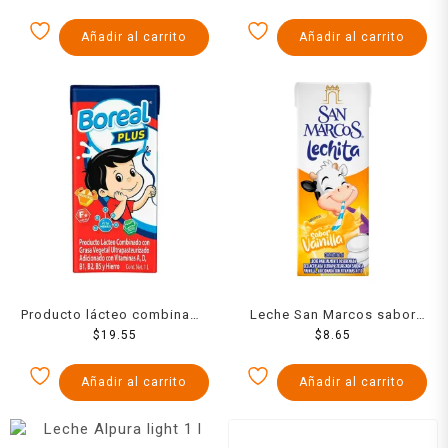
Añadir al carrito
Añadir al carrito
Producto lácteo combinado
Leche San Marcos sabor
Boreal Plus entera de 1 l
$
19.55
vainilla 180 ml
$
8.65
Añadir al carrito
Añadir al carrito