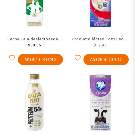
Leche Lala deslactosada 1
Producto lácteo Forti Leche
$
30.85
l
$
19.45
1 l
Añadir al carrito
Añadir al carrito