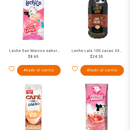
Leche San Marcos sabor
Leche Lala 100 cacao 330
fresa 180 ml
$
8.65
$
24.20
ml
Añadir al carrito
Añadir al carrito