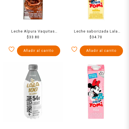
Leche Alpura Vaquitas
Leche saborizada Lala
sabor chocolate 1 l
$
33.80
Yomi vainilla 960 ml
$
34.70
Añadir al carrito
Añadir al carrito