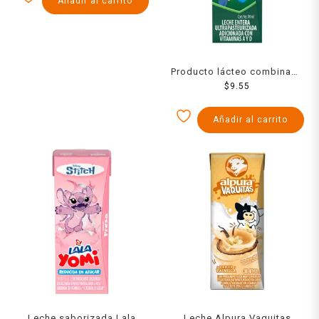
Añadir al carrito
Producto lácteo combinado
Nutri entera 190 ml
$
9.55
Añadir al carrito
Leche saborizada Lala
Leche Alpura Vaquitas