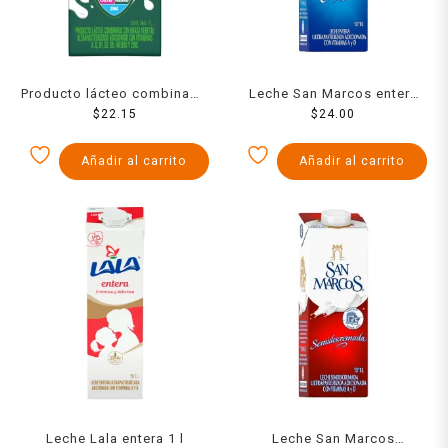
Producto lácteo combinado
Leche San Marcos entera
Nutri entera 1 l
$
22.15
ultrapasteurizada 1 l
$
24.00
Añadir al carrito
Añadir al carrito
Leche Lala entera 1 l
Leche San Marcos