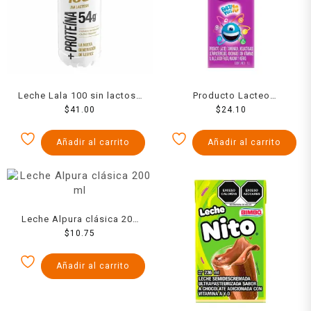
Leche Lala 100 sin lactosa
Producto Lacteo
proteína 1 l
$
41.00
Combinado Forti
$
24.10
Deslatosada 1000 Ml
Añadir al carrito
Añadir al carrito
Leche Alpura clásica 200
$
10.75
ml
Añadir al carrito