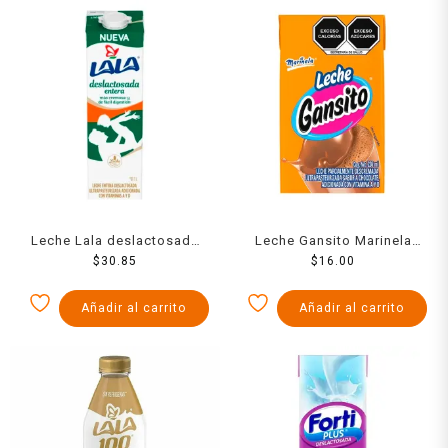
Leche Lala deslactosada
Leche Gansito Marinela
entera de 1 l
$
30.85
sabor chocolate 236 ml
$
16.00
Añadir al carrito
Añadir al carrito