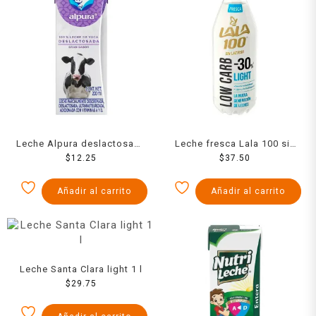
Leche Alpura deslactosada
Leche fresca Lala 100 sin
200 ml
$
12.25
lactosa light low carb 1 l
$
37.50
Añadir al carrito
Añadir al carrito
Leche Santa Clara light 1 l
$
29.75