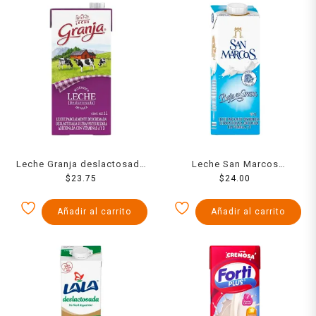
Leche Granja deslactosada
Leche San Marcos
$
23.75
1 l
parcialmente descremada
$
24.00
light 1 l
Añadir al carrito
Añadir al carrito