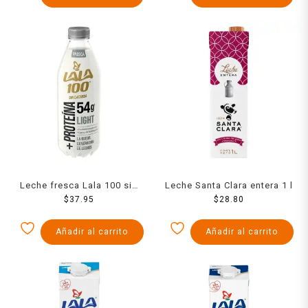
Leche fresca Lala 100 sin
Leche Santa Clara entera 1 l
lactosa proteína light 1 l
$
37.95
$
28.80
Añadir al carrito
Añadir al carrito