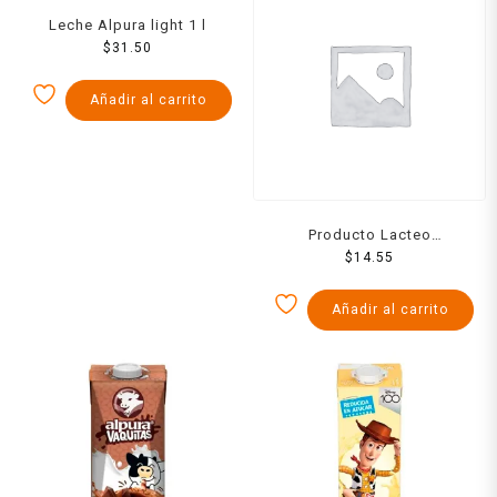
Leche Alpura light 1 l
$
31.50
Añadir al carrito
Producto Lacteo
Combinado Por Salud 900
$
14.55
Ml
Añadir al carrito