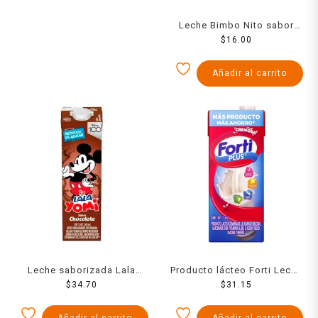
Leche Bimbo Nito sabor
chocolate 236 ml
$
16.00
Añadir al carrito
Leche saborizada Lala
Producto lácteo Forti Leche
Yomi chocolate 960 ml
$
34.70
$
1.5 l
31.15
Añadir al carrito
Añadir al carrito