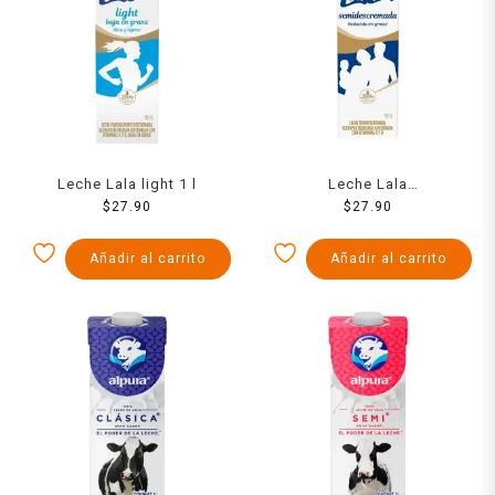
Leche Lala light 1 l
Leche Lala
$
27.90
semidescremada 1 l
$
27.90
Añadir al carrito
Añadir al carrito