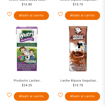
Yomi fresa 180 ml
$
10.80
sabor vainilla 200 ml
$
10.70
Añadir al carrito
Añadir al carrito
Producto Lacteo
Leche Alpura Vaquitas
Combinado Nutri
$
24.25
sabor chocolate 200 ml
$
10.70
Deslactosado 1 Ltr
Añadir al carrito
Añadir al carrito