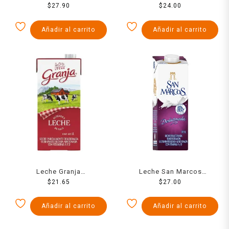
$
27.90
semidescremada 1 l
$
24.00
Añadir al carrito
Añadir al carrito
Leche Granja
Leche San Marcos
semidescremada 1 l
$
21.65
deslactosada 1 l
$
27.00
Añadir al carrito
Añadir al carrito