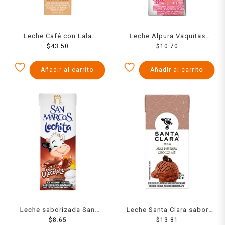
Leche Café con Lala
Leche Alpura Vaquitas
deslactosada 960 ml
$
43.50
sabor fresa 200 ml
$
10.70
Añadir al carrito
Añadir al carrito
Leche saborizada San
Leche Santa Clara sabor
Marcos chocolate 180 ml
$
8.65
helado de chocolate 180 ml
$
13.81