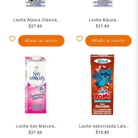
Leche Alpura Clásica
Leche Alpura
parcialmente descremada 1
$
27.80
semidescremada 1 l
$
27.80
l
Añadir al carrito
Añadir al carrito
Leche San Marcos
Leche saborizada Lala
deslactosada light 1 l
$
27.00
Yomi chocolate 180 ml
$
10.80