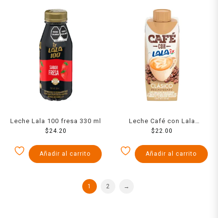
Leche Lala 100 fresa 330 ml
Leche Café con Lala
$
24.20
deslactosada 330 ml
$
22.00
Añadir al carrito
Añadir al carrito
1
2
→