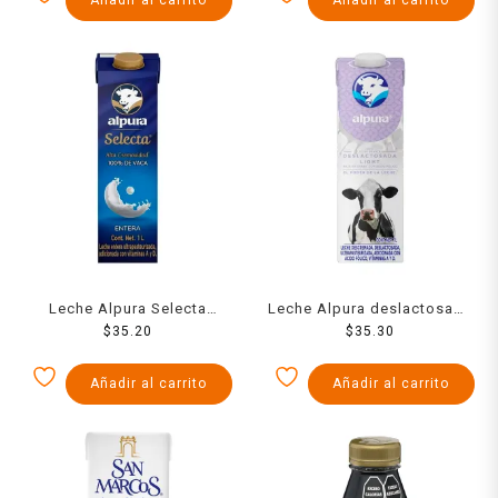
Leche Alpura Selecta
Leche Alpura deslactosada
entera 1 l
$
35.20
light 1 l
$
35.30
Añadir al carrito
Añadir al carrito