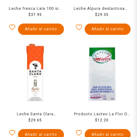
Leche fresca Lala 100 sin
Leche Alpura deslactosada
lactosa proteína 1 l
$
37.95
$
29.35
1 l
Añadir al carrito
Añadir al carrito
Leche Santa Clara
Producto Lacteo La Flor De
deslactosada 1 l
$
29.65
Mexico 1000Ml
$
12.20
Añadir al carrito
Añadir al carrito