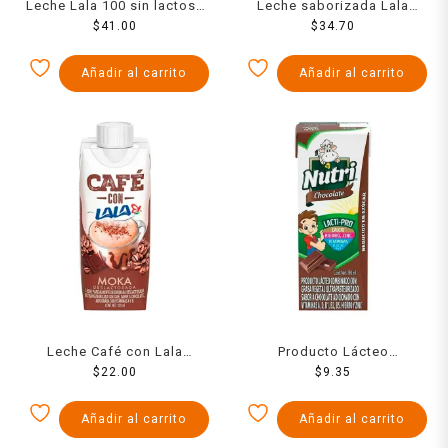
Leche Lala 100 sin lactosa
Leche saborizada Lala
proteína light 1 l
$
41.00
Yomi fresa 960 ml
$
34.70
Añadir al carrito
Añadir al carrito
Leche Café con Lala
Producto Lácteo
chocolate 330 ml
$
22.00
Combinado Nutri Chocolate
$
9.35
190 ml
Añadir al carrito
Añadir al carrito