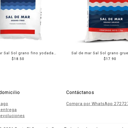
ar Sal Sol grano fino yodada
Sal de mar Sal Sol grano gr
fluorada 1 kg
$
18.50
fluorada 1 kg
$
17.90
domicilio
Contáctanos
pago
Compra por WhatsApp 27272
 entrega
evoluciones