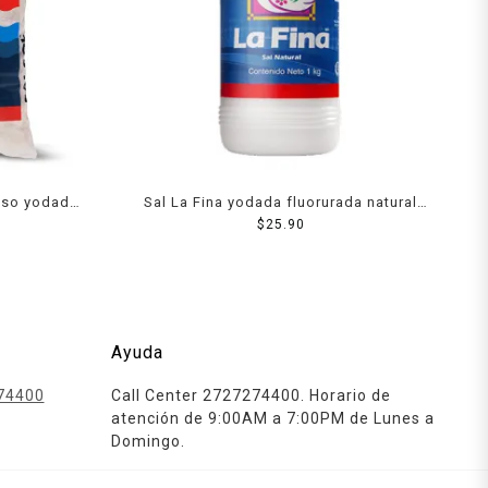
ueso yodada
Sal La Fina yodada fluorurada natural
bote 1 kg
$
25.90
Ayuda
74400
Call Center 2727274400. Horario de
atención de 9:00AM a 7:00PM de Lunes a
Domingo.