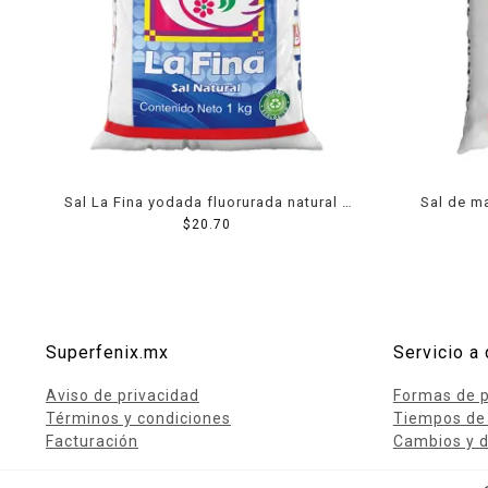
Lácteos
Limpieza del hogar
Mascotas
Pan de la casa
Preciasos
Sal La Fina yodada fluorurada natural 1
Sal de m
Salchichonería
$
20.70
kg
Superfenix.mx
Servicio a 
Aviso de privacidad
Formas de 
Términos y condiciones
Tiempos de
Facturación
Cambios y d