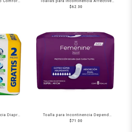
ip Comfort
Toallas para incontinencia Affective
s
Liberty maxi 10 pzas
$
62.30
ncia Diapro
Toalla para Incontinencia Depend
zas
Femenine anatómica súper 8 piezas
$
71.00