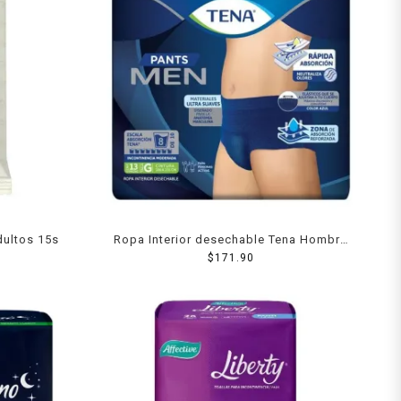
dultos 15s
Ropa Interior desechable Tena Hombre
Talla Grande 13pzas
$
171.90