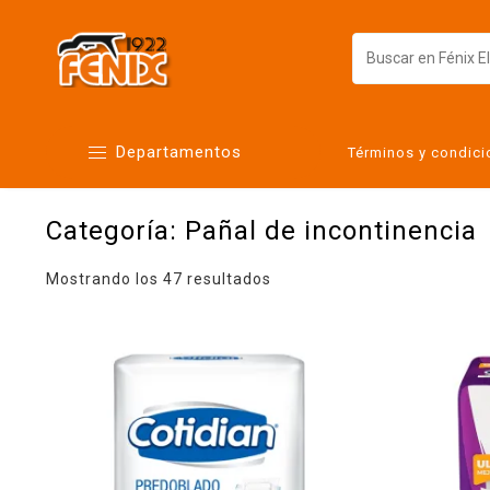
Departamentos
Términos y condic
Categoría:
Pañal de incontinencia
Alimentos
Artículos para el hogar
Mostrando los 47 resultados
Bebés
Botanas y bebidas
Cuidado de la ropa
Cuidado personal