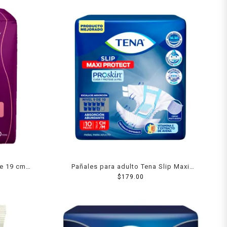
de 19 cm
Pañales para adulto Tena Slip Maxi
Ligero
Protect talla chica/mediana 10 pzas
$
179.00
ezas