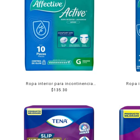
Ropa interior para incontinencia
Ropa i
Affective Active unisex grande 10 pzas
$
135.30
Affective