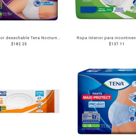
ior desechable Tena Nocturno
Ropa Interior para incontine
talla grande 10 pzas
$
182.25
unisex grande 10 pz
$
137.11