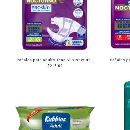
Pañales para adulto Tena Slip Nocturno
Pañales p
talla grande 8 pzas
$
215.00
tal