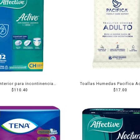
nterior para incontinencia
Toallas Humedas Pacifica A
 Active unisex chico 10 pzas
$
110.40
$
17.00