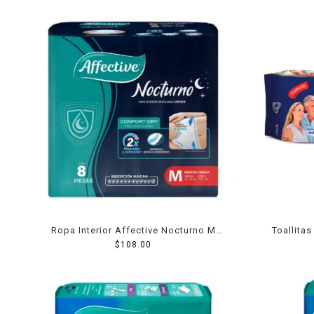
Ropa Interior Affective Nocturno M
Toallita
$
8pzas
108.00