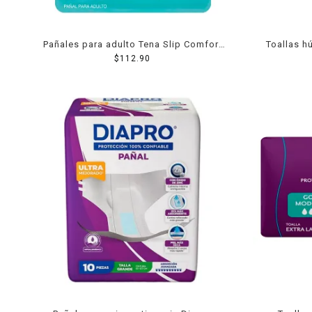
Pañales para adulto Tena Slip Comfort
Toallas h
talla chica/mediana 10 pzas
$
112.90