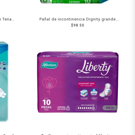
e Tena
Pañal de incontinencia Dignity grande
13 pzas
unisex 10 pzas
$
98.50