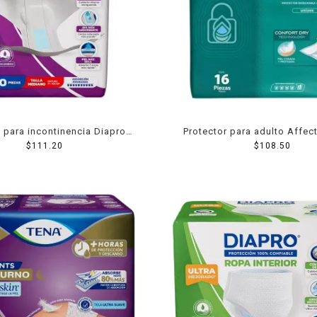
 para incontinencia Diapro
Protector para adulto Affec
isex mediano 10 pzas
$
111.20
Pro desechable unitalla 
$
108.50