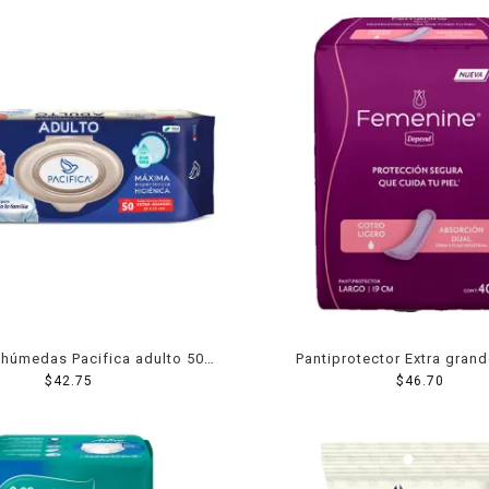
s húmedas Pacifica adulto 50
Pantiprotector Extra gran
$
pzas
42.75
Depend Femenine Goteo 
$
46.70
Absorción Dual 40 Pi