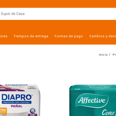
iones
Tiempos de entrega
Formas de pago
Cambios y dev
Inicio
P