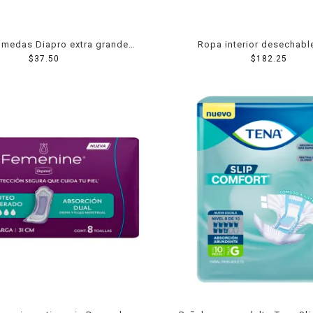
úmedas Diapro extra grandes
Ropa interior desechabl
49 pzas
$
37.50
MaxiProtect talla grande 
$
182.25