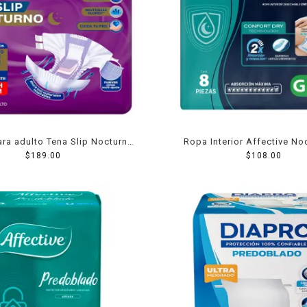
ara adulto Tena Slip Nocturno
Ropa Interior Affective No
la chica mediana 8 pzas
$
189.00
$
8pzas
108.00