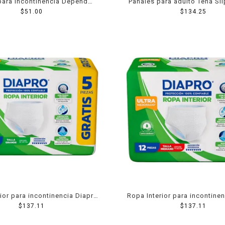
 para incontinencia Depend
Pañales para adulto Tena Sl
nine extra larga 8 pzas
$
51.00
talla grande 10 pza
$
134.25
ior para incontinencia Diapro
Ropa Interior para incontine
nisex grande 15 pzas
$
137.11
unisex mediana 10 p
$
137.11