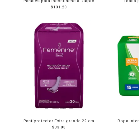
Pañales para incontinencia Diapro
Toalla
unisex grande 10 pzas
$
131.20
feme
Pantiprotector Extra grande 22 cm
Ropa Inter
Depend Femenine Goteo Ligero
$
33.00
u
Absorción Dual 20 Piezas