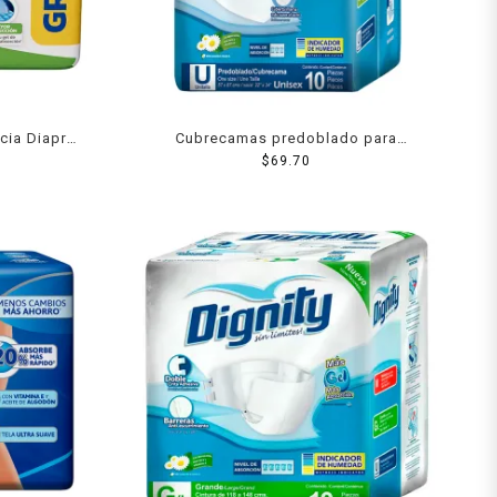
ncia Diapro
Cubrecamas predoblado para
as
incontinencia Dignity predoblado 10
$
69.70
pzas