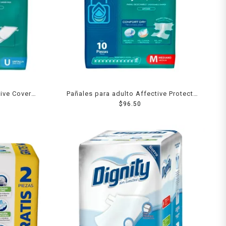
tive Cover
Pañales para adulto Affective Protect
16 pzas
unisex mediano 10 pzas
$
96.50