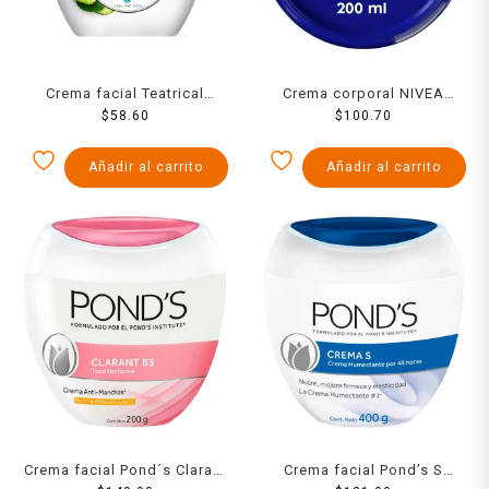
Crema facial Teatrical
Crema corporal NIVEA
humectante con células
$
58.60
creme humectante de larga
$
100.70
madre y aguacate 100 g
duración con vitamina E
200 ml
Añadir al carrito
Añadir al carrito
Crema facial Pond´s Clarant
Crema facial Pond’s S