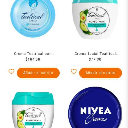
Crema Teatrical con
Crema facial Teatrical
lanolina 230 g
$
104.50
células madre humectante
$
77.30
200 g
Añadir al carrito
Añadir al carrito