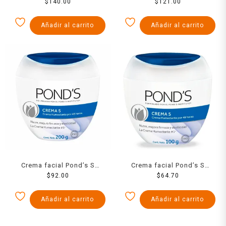
B3 anti-manchas piel
$
140.00
humectante nutritiva 400 g
$
121.00
balanceada a grasa 200 g
Añadir al carrito
Añadir al carrito
Crema facial Pond’s S
Crema facial Pond’s S
humectante nutritiva 200 g
$
92.00
humectante nutritiva 100 g
$
64.70
Añadir al carrito
Añadir al carrito