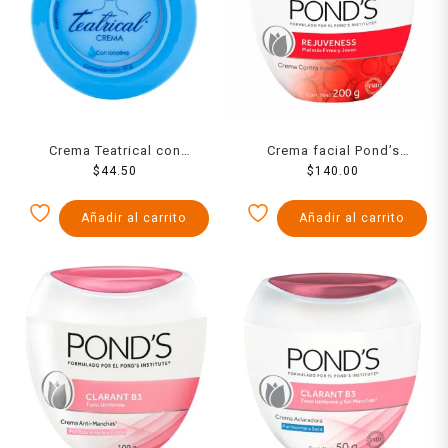
Crema Teatrical con
Crema facial Pond’s
lanolina 52 g
$
44.50
Rejuveness anti-arrugas día
$
140.00
200 g
Añadir al carrito
Añadir al carrito