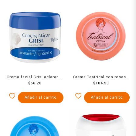
Crema facial Grisi aclarante
Crema Teatrical con rosas y
concha nácar 110 g
$
66.20
lanolina 230 g
$
104.50
Añadir al carrito
Añadir al carrito