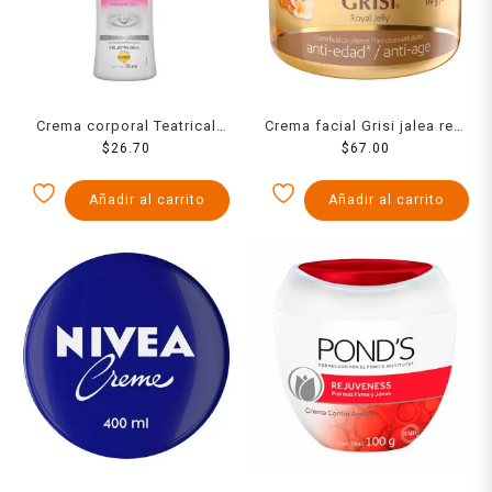
Crema corporal Teatrical
Crema facial Grisi jalea real
Células Madre ultra
$
26.70
anti-edad 110 g
$
67.00
humectante 75 ml
Añadir al carrito
Añadir al carrito