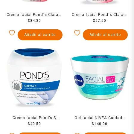
Crema facial Pond´s Clarant
Crema facial Pond´s Clarant
B3 anti-manchas piel
$
84.80
B3 anti-manchas piel
$
57.50
balanceada a grasa 100 g
balanceada a grasa 50 g
Añadir al carrito
Añadir al carrito
Crema facial Pond’s S
Gel facial NIVEA Cuidado
humectante nutritiva 50 g
$
40.50
Facial Hyaluron hidratante
$
140.00
con ácido hialurónico ideal