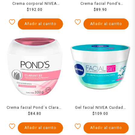
Crema corporal NIVEA
Crema facial Pond’s
creme humectante de larga
$
192.00
Rejuveness anti-arrugas día
$
89.90
duración con vitamina E
100 g
400 ml
Añadir al carrito
Añadir al carrito
Crema facial Pond´s Clarant
Gel facial NIVEA Cuidado
B3 anti-manchas piel
$
84.80
Facial Hyaluron hidratante
$
109.00
balanceada a seca 100 g
con ácido hialurónico ideal
para piel grasa 100 ml
Añadir al carrito
Añadir al carrito