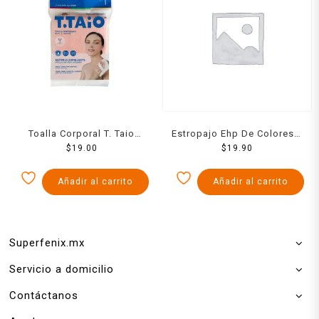
Toalla Corporal T. Taio
Estropajo Ehp De Colores 1
Rigida Para Baño Con
$
19.00
$
19.90
Pzs
Elastico 1 Pzs
Añadir al carrito
Añadir al carrito
Superfenix.mx
Servicio a domicilio
Contáctanos