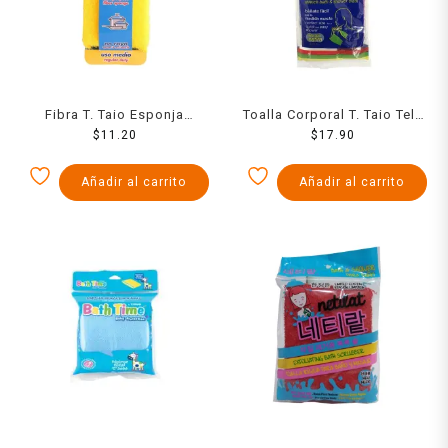
Fibra T. Taio Esponja
Toalla Corporal T. Taio Tela
Multiusos 1 Pzs
$
11.20
Strech Para Baño Con
$
17.90
Liston 1 Pzs
Añadir al carrito
Añadir al carrito