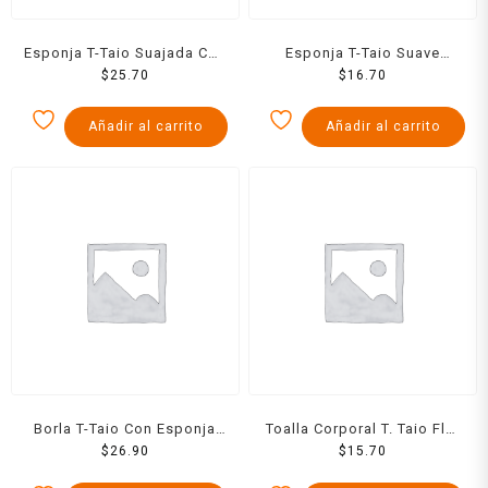
Esponja T-Taio Suajada Con
Esponja T-Taio Suave
Tela Bordada
$
25.70
Divertiformas 2 Pzas
$
16.70
Añadir al carrito
Añadir al carrito
Borla T-Taio Con Esponja
Toalla Corporal T. Taio Flor
Para Baño 1 Pz
$
26.90
Tejida Para Baño 1 Pzs
$
15.70