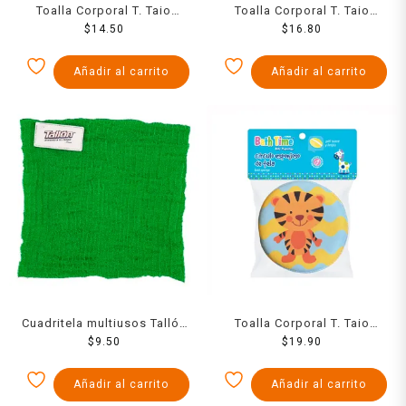
Toalla Corporal T. Taio
Toalla Corporal T. Taio
Esponja Cubierta De Tela
$
14.50
Rigida Para Baño Y Masaje
$
16.80
Suave 1 Pzs
1 Pzs
Añadir al carrito
Añadir al carrito
Cuadritela multiusos Tallón
Toalla Corporal T. Taio
para trastes 1 pza
$
9.50
Esponja Redonda
$
19.90
Estampada 1 Pzs
Añadir al carrito
Añadir al carrito