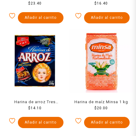
nixtamalizado 1 kg
$
23.40
integral 1 kg
$
16.40
Añadir al carrito
Añadir al carrito
Harina de arroz Tres
Harina de maíz Minsa 1 kg
Estrellas 250 g
$
14.10
$
20.00
Añadir al carrito
Añadir al carrito