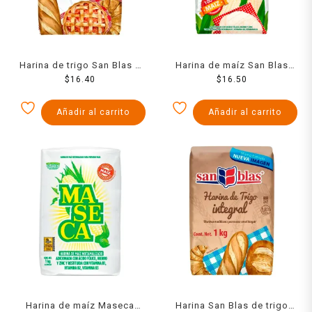
Harina de trigo San Blas 1
Harina de maíz San Blas
$
16.40
kg
nixtamalizado 1 kg
$
16.50
Añadir al carrito
Añadir al carrito
Harina de maíz Maseca
Harina San Blas de trigo