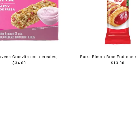
avena Granvita con cereales,
Barra Bimbo Bran Frut con r
sabor yogurt 6 barras de 25 g
$
34.00
fresa 48 g
$
13.00
c/u