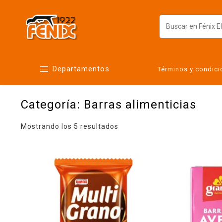
Departamentos
Términos y condic
Categoría:
Barras alimenticias
Alimentos
Artículos para el hogar
Mostrando los 5 resultados
Bebés
Botanas y bebidas
Cuidado de la ropa
Cuidado personal