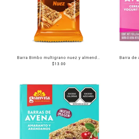
Lácteos
Limpieza del hogar
Mascotas
Pan de la casa
Preciasos
Barra Bimbo multigrano nuez y almendra
Barra de 
Salchichonería
$
64 g
13.00
fresas y 