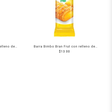
elleno de
Barra Bimbo Bran Frut con relleno de
piña 48 g
$
13.00