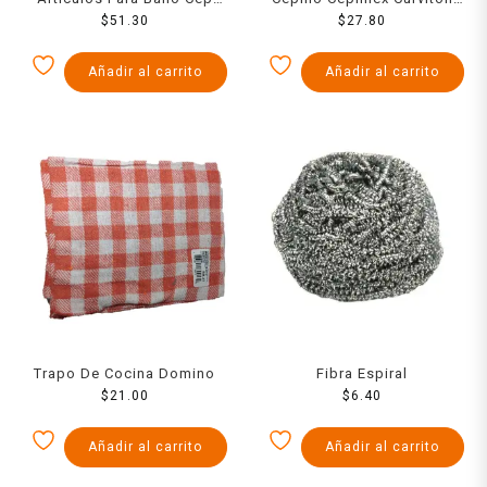
Escobillon C/Base Wc N/A
$
51.30
Con Asa
$
27.80
Añadir al carrito
Añadir al carrito
Trapo De Cocina Domino
Fibra Espiral
$
21.00
$
6.40
Añadir al carrito
Añadir al carrito