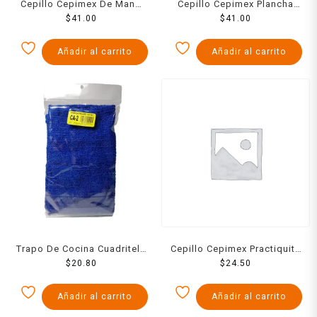
Cepillo Cepimex De Mano
Cepillo Cepimex Plancha
Plancha Recta
$
41.00
Italiana
$
41.00
Añadir al carrito
Añadir al carrito
Trapo De Cocina Cuadritela
Cepillo Cepimex Practiquito
Para Fregaderos
$
20.80
Base Blanca
$
24.50
Añadir al carrito
Añadir al carrito