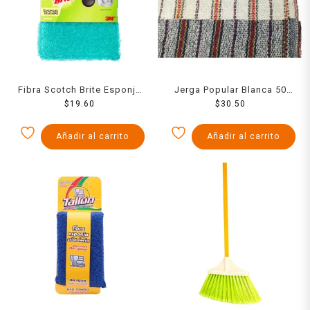
Fibra Scotch Brite Esponja
Jerga Popular Blanca 50
Recubierta Peluda
$
19.60
$
Cms
30.50
Añadir al carrito
Añadir al carrito