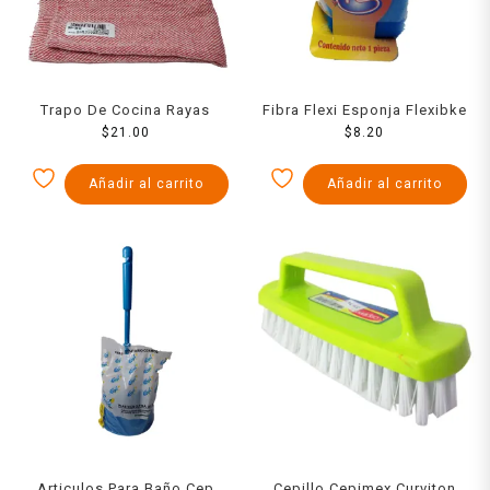
Trapo De Cocina Rayas
Fibra Flexi Esponja Flexibke
$
21.00
$
8.20
Añadir al carrito
Añadir al carrito
Articulos Para Baño Cep
Cepillo Cepimex Curviton