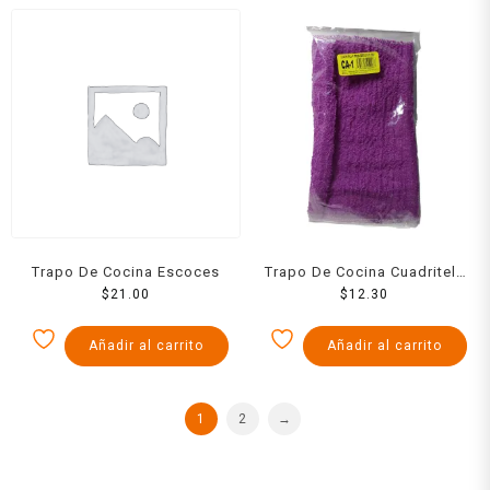
Trapo De Cocina Escoces
Trapo De Cocina Cuadritela
$
21.00
Para Fregaderos Mini
$
12.30
Añadir al carrito
Añadir al carrito
1
2
→