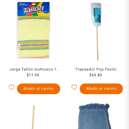
Jerga Tallón multiusos 1
Trapeador Pop Pavilo
$
17.00
pza
Jumbo
$
65.80
Añadir al carrito
Añadir al carrito