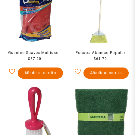
Guantes Suavex Multiusos
Escoba Abanico Popular
$
Chico
37.90
Grande
$
61.70
Añadir al carrito
Añadir al carrito