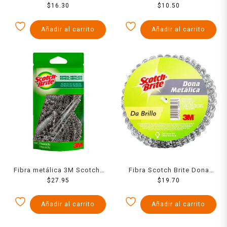
Mediana
$
16.30
$
10.50
25
Añadir al carrito
Añadir al carrito
Fibra metálica 3M Scotch-
Fibra Scotch Brite Dona
Brite en espiral 2 pzas
$
27.95
Metalica
$
19.70
Añadir al carrito
Añadir al carrito