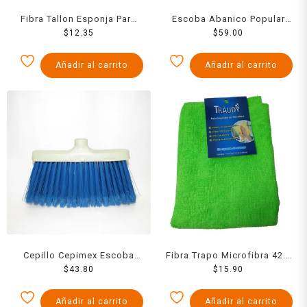
Fibra Tallon Esponja Para
Escoba Abanico Popular
Cristaleria
$
12.35
$
Corta
59.00
Añadir al carrito
Añadir al carrito
Cepillo Cepimex Escoba
Fibra Trapo Microfibra 42.5
$
Brujita
43.80
$
X 37
15.90
Añadir al carrito
Añadir al carrito