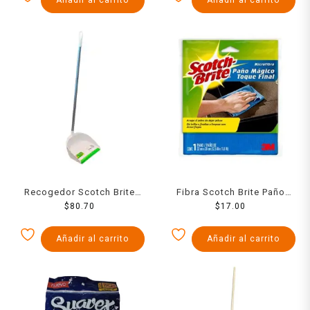
Recogedor Scotch Brite
Fibra Scotch Brite Paño
Plastico
$
80.70
Multiusos
$
17.00
Añadir al carrito
Añadir al carrito