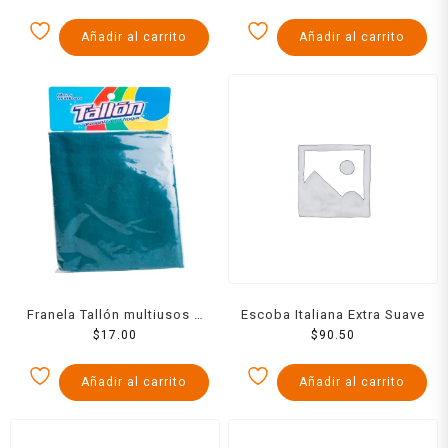
Añadir al carrito
Añadir al carrito
Franela Tallón multiusos 1
Escoba Italiana Extra Suave
$
Pieza
17.00
$
90.50
Añadir al carrito
Añadir al carrito