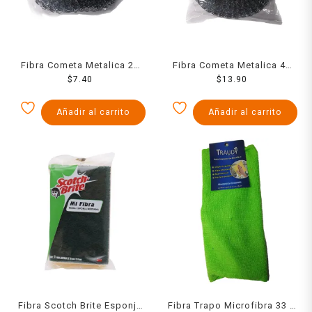
Fibra Cometa Metalica 20
Fibra Cometa Metalica 40
$
Grs
7.40
$
13.90
Grs
Añadir al carrito
Añadir al carrito
Fibra Scotch Brite Esponja
Fibra Trapo Microfibra 33 X