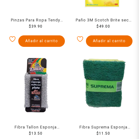
Pinzas Para Ropa Tendy
Paño 3M Scotch Brite seca
Plastico 36 Pzs
$
39.90
todo extra grande 3 pzas
$
49.00
Añadir al carrito
Añadir al carrito
Fibra Tallon Esponja
Fibra Suprema Esponja
Multiusos Plateada
$
13.50
Salvauñas
$
11.50