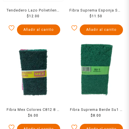
Tendedero Lazo Polietileno
Fibra Suprema Esponja Su3
$
8 Mts
12.00
$
8 X 12
11.50
Añadir al carrito
Añadir al carrito
Fibra Mex Colores C812 8 X
Fibra Suprema Berde Su1 8
$
6.00
14
$
X 14
8.00
Añadir al carrito
Añadir al carrito