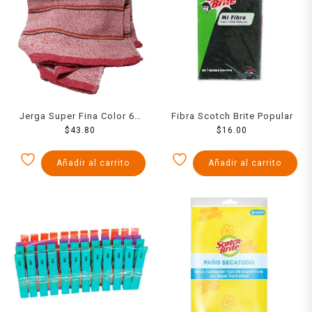
Jerga Super Fina Color 60
Fibra Scotch Brite Popular
$
Cms
43.80
$
16.00
Añadir al carrito
Añadir al carrito