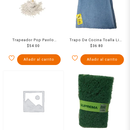
Trapeador Pop Pavilo
Trapo De Cocina Toalla Lisa
Grande
$
54.00
Colores
$
36.80
Añadir al carrito
Añadir al carrito