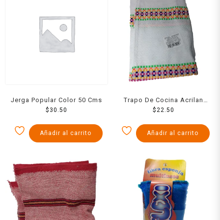
Jerga Popular Color 50 Cms
Trapo De Cocina Acrilan
$
30.50
$
Chico
22.50
Añadir al carrito
Añadir al carrito