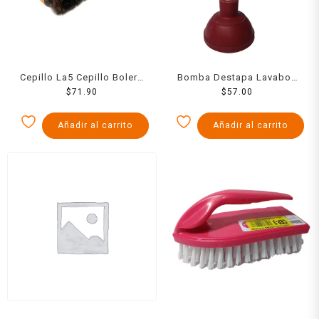
Cepillo La5 Cepillo Bolero
Bomba Destapa Lavabos
Mediano
$
71.90
Mediana
$
57.00
Añadir al carrito
Añadir al carrito