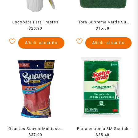
Escobeta Para Trastes
Fibra Suprema Verde Su2
$
26.90
14 X 16
$
15.00
Añadir al carrito
Añadir al carrito
Guantes Suavex Multiusos
Fibra esponja 3M Scotch
Mediano
$
37.90
Brite grande 1 pza
$
35.40