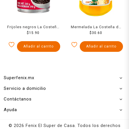
Frijoles negros La Costeña
Mermelada La Costeña de
enteros en lata 560 g
$
15.90
piña 270 g
$
30.60
Añadir al carrito
Añadir al carrito
Superfenix.mx
Servicio a domicilio
Contáctanos
Ayuda
© 2026 Fenix El Super de Casa. Todos los derechos