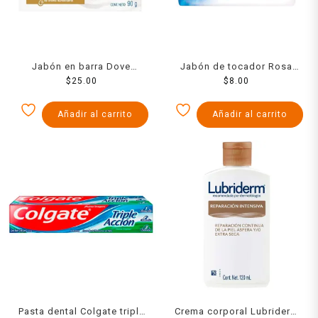
Jabón en barra Dove
Jabón de tocador Rosa
original en barra 90 g
$
25.00
Venus blanco 100 g
$
8.00
Añadir al carrito
Añadir al carrito
Pasta dental Colgate triple
Crema corporal Lubriderm