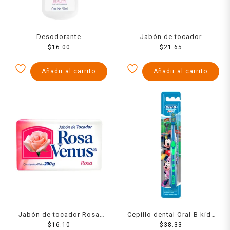
Desodorante
Jabón de tocador
antitranspirante en roll on
$
16.00
Palmolive Naturals aloe y
$
21.65
Nuvel beauty 55 ml
oliva 120 g
Añadir al carrito
Añadir al carrito
Jabón de tocador Rosa
Cepillo dental Oral-B kids
Venus rosa 200 g
$
16.10
suave 1 pza
$
38.33