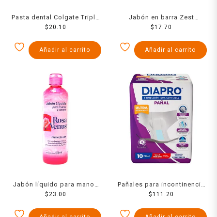
Pasta dental Colgate Triple
Jabón en barra Zest
Acción xtra blancura 50 ml
$
20.10
antibacterial pepino y
$
17.70
sábila 135 g
Añadir al carrito
Añadir al carrito
Jabón líquido para manos
Pañales para incontinencia
Rosa Venus 500 ml
$
23.00
Diapro unisex mediano 10
$
111.20
pzas
Añadir al carrito
Añadir al carrito