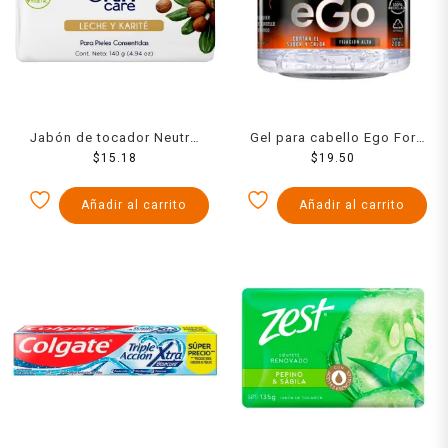
Jabón de tocador Neutro
Gel para cabello Ego For
Skin care leche y karité 140
$
15.18
Men attraction 200 ml
$
19.50
g
Añadir al carrito
Añadir al carrito