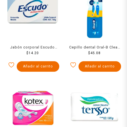
Jabón corporal Escudo
Cepillo dental Oral-B Clean
antibacterial protección
$
14.20
Complete 40 mediano 2
$
45.08
neutra 135 g
pzas
Añadir al carrito
Añadir al carrito