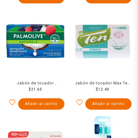
Jabón de tocador
Jabón de tocador Max Ten
Palmolive Naturals frutos
$
21.65
$
12.40
dermo fresh 150 g
del bosque y agua de coco
120 g
Añadir al carrito
Añadir al carrito