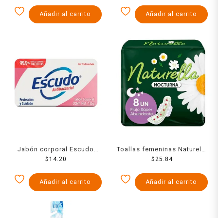
lychee 120 g
Añadir al carrito
Añadir al carrito
Jabón corporal Escudo
Toallas femeninas Naturella
antibacterial protección y
$
14.20
cuidado nocturno 8 pzas
$
25.84
cuidado 135 g
Añadir al carrito
Añadir al carrito