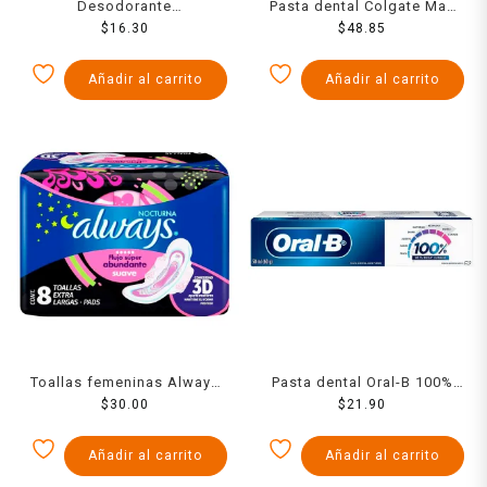
Desodorante
Pasta dental Colgate Max
antitranspirante en roll on
$
16.30
White complete clean
$
48.85
Nuvel addiction 55 ml
anticaries con flúor crystal
mint 2 x 60 ml
Añadir al carrito
Añadir al carrito
Toallas femeninas Always
Pasta dental Oral-B 100%
suave nocturna 8 pzas
$
30.00
de tu boca cuidada menta
$
21.90
refrescante 50 ml
Añadir al carrito
Añadir al carrito