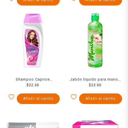
Shampoo Caprice
Jabón líquido para manos
Especialidades fuerza acti-
$
22.30
Manilva 500 ml
$
23.00
ceramidas hidrata tu
cabello 200 ml
Añadir al carrito
Añadir al carrito