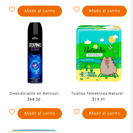
Añadir al carrito
Añadir al carrito
Desodorante en Aerosol
Toallas femeninas Naturella
Stefano Elixir Protección
$
68.20
invisible flujo moderado
$
19.91
Contra el Mal Olor 159 ml
con alas 8 pzas
Añadir al carrito
Añadir al carrito