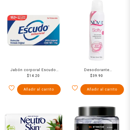
Jabón corporal Escudo
Desodorante
antibacterial protección
$
14.20
antitranspirante Nuvel softy
$
39.90
fórmula original 135 g
aerosol para dama 170 ml
Añadir al carrito
Añadir al carrito