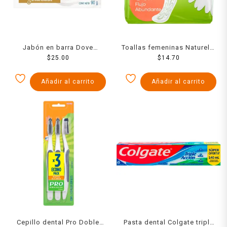
Jabón en barra Dove
Toallas femeninas Naturella
original en barra 90 g
$
25.00
regulares flujo abundante
$
14.70
sin alas 8 pzas
Añadir al carrito
Añadir al carrito
Cepillo dental Pro Doble
Pasta dental Colgate triple