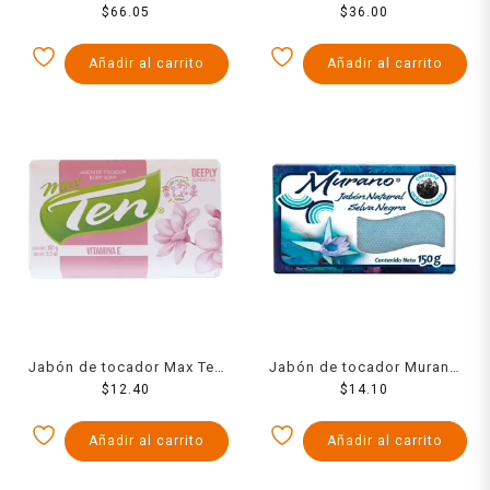
acción Mayor alcance 3
$
66.05
acción familiar menta
$
36.00
pzas
original con fluoruro 140 ml
Añadir al carrito
Añadir al carrito
Jabón de tocador Max Ten
Jabón de tocador Murano
con vitamina E 150 g
$
12.40
selva negra 150 g
$
14.10
Añadir al carrito
Añadir al carrito