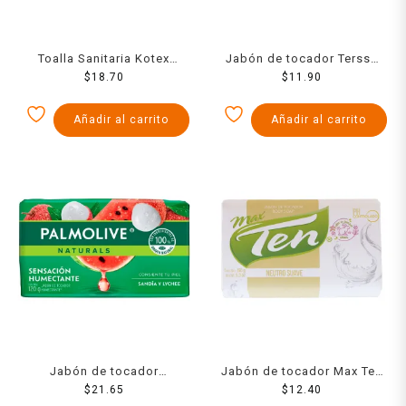
Toalla Sanitaria Kotex
Jabón de tocador Tersso
Anatomica Con Alas Fa 10
$
18.70
Neutro hipoalergénico 120
$
11.90
Pzs
g
Añadir al carrito
Añadir al carrito
Jabón de tocador
Jabón de tocador Max Ten
Palmolive Naturals sandía y
$
21.65
neutro 150 g
$
12.40