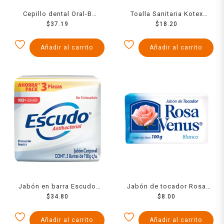
Cepillo dental Oral-B
Toalla Sanitaria Kotex
Limpieza efectiva 123, 2
$
37.19
Anatomica Sin Alas Fa 10
$
18.20
pzas
Pzs
Añadir al carrito
Añadir al carrito
Jabón en barra Escudo
Jabón de tocador Rosa
antibacterial fórmula
$
34.80
Venus blanco 100 g
$
8.00
original 3 pzas de 110 g
c/u
Añadir al carrito
Añadir al carrito