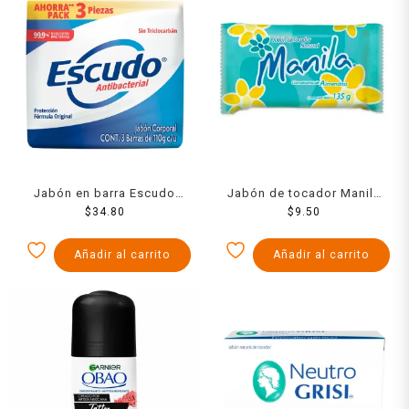
Jabón en barra Escudo
Jabón de tocador Manila
antibacterial fórmula
$
34.80
aroma almendras 135 g
$
9.50
original 3 pzas de 110 g
c/u
Añadir al carrito
Añadir al carrito