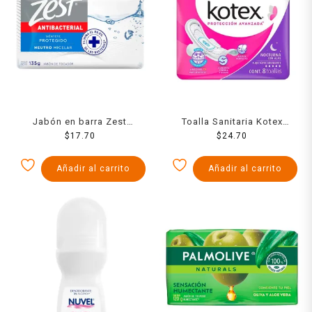
Jabón en barra Zest
Toalla Sanitaria Kotex
antibacterial neutro micelar
$
17.70
Nocturna Con Alas Fsa 8
$
24.70
135 g
Pzs
Añadir al carrito
Añadir al carrito