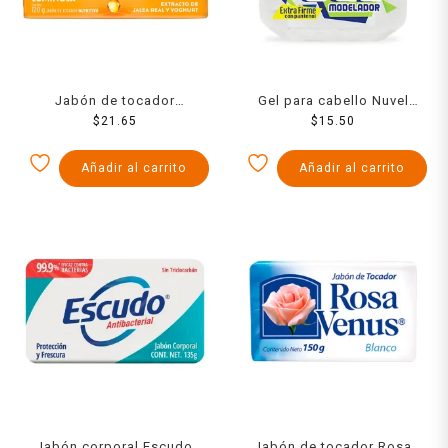
Jabón de tocador
Gel para cabello Nuvel
Palmolive Naturals jalea
$
21.65
extra firme 250 g
$
15.50
real y yoghurt 120 g
Añadir al carrito
Añadir al carrito
Jabón corporal Escudo
Jabón de tocador Rosa