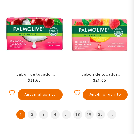
Jabón de tocador
Jabón de tocador
Palmolive Naturals cereza y
$
21.65
Palmolive Naturals yoghurt
$
21.65
coco 120 g
y frutas 120 g
Añadir al carrito
Añadir al carrito
1
2
3
4
…
18
19
20
→