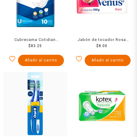
Cubrecama Cotidian
Jabón de tocador Rosa
predoblado unisex 10 pzas
$
83.25
Venus rosa 100 g
$
8.00
Añadir al carrito
Añadir al carrito