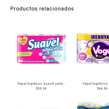
Productos relacionados
Papel higiénico Suavel jumbo
Papel higiénico
pack 6 rollos de 500 hojas
$
55.90
rollos de 600 ho
$
66.50
dobles c/u
c/u