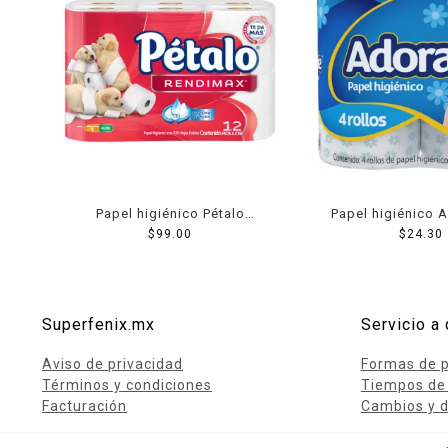
Papel higiénico Pétalo
Papel higiénico 
Rendimax 12 rollos de 320
$
99.00
rollos de 360 ho
$
24.30
hojas dobles c/u
c/u
Superfenix.mx
Servicio a 
Aviso de privacidad
Formas de 
Términos y condiciones
Tiempos de
Facturación
Cambios y d