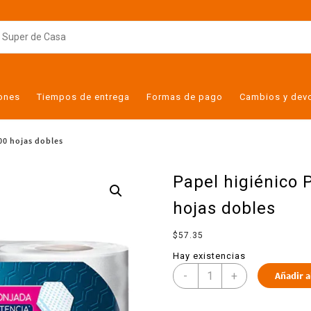
iones
Tiempos de entrega
Formas de pago
Cambios y dev
00 hojas dobles
Papel higiénico 
hojas dobles
$
57.35
Hay existencias
-
+
Añadir a