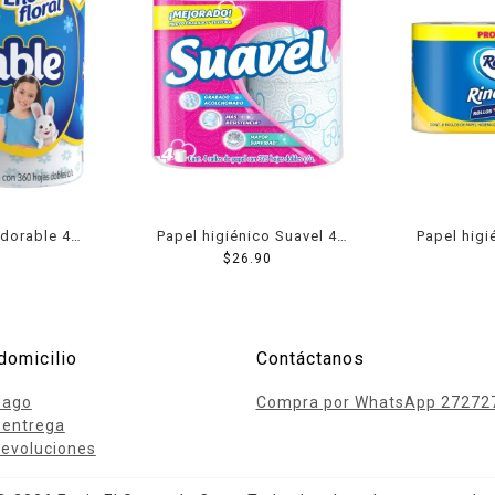
Adorable 4
Papel higiénico Suavel 4
Papel higi
jas dobles
rollos de 325 hojas dobles
$
26.90
6 rollos +
c/u
d
domicilio
Contáctanos
pago
Compra por WhatsApp 27272
 entrega
evoluciones