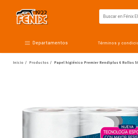
Departamentos
Términos y condic
Inicio
Productos
Papel higiénico Premier Rendiplus 6 Rollos 5
Alimentos
Artículos para el hogar
Bebés
Botanas y bebidas
Cuidado de la ropa
Cuidado personal