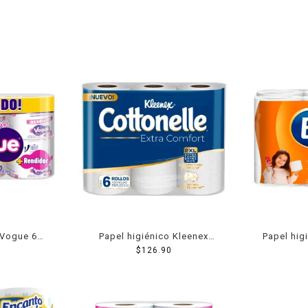
 Vogue 6
Papel higiénico Kleenex
Papel hig
jas dobles
Cottonelle Extra Comfort 6
$
126.90
rollos co
rollos de 150 hojas triples
tamaño 2XL