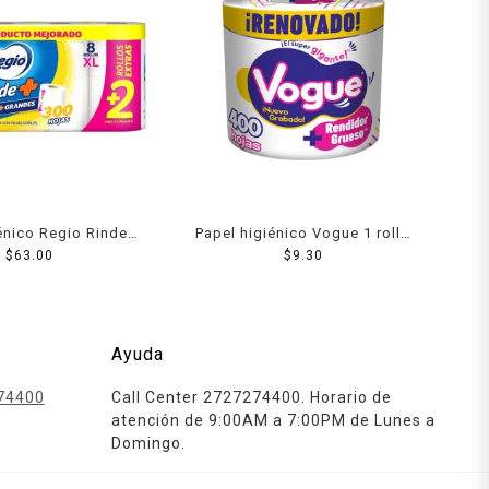
énico Regio Rinde+
Papel higiénico Vogue 1 rollo
 2 rollos 300 hojas
$
63.00
400 hojas dobles
$
9.30
obles c/u
Ayuda
74400
Call Center 2727274400. Horario de
atención de 9:00AM a 7:00PM de Lunes a
Domingo.