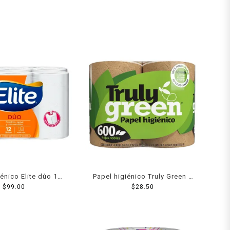
iénico Elite dúo 12
Papel higiénico Truly Green 4
n 350 hojas dobles
$
99.00
rollos 600 hojas dobles c/u
$
28.50
c/u