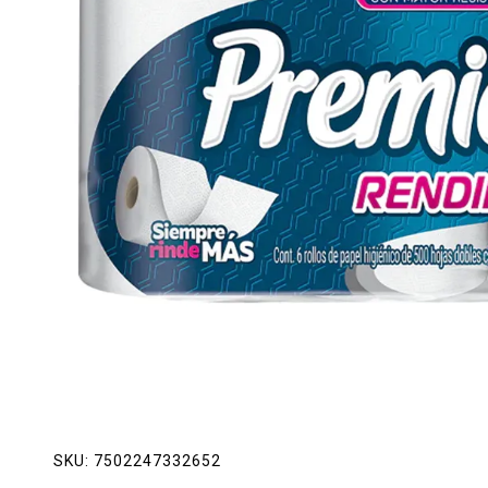
Lácteos
Limpieza del hogar
Mascotas
Pan de la casa
Preciasos
Salchichonería
SKU:
7502247332652