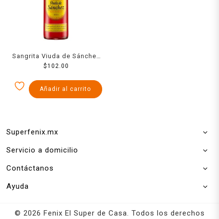
Sangrita Viuda de Sánchez
Sangrita 1 l
$
102.00
Añadir al carrito
Superfenix.mx
Servicio a domicilio
Contáctanos
Ayuda
© 2026 Fenix El Super de Casa. Todos los derechos