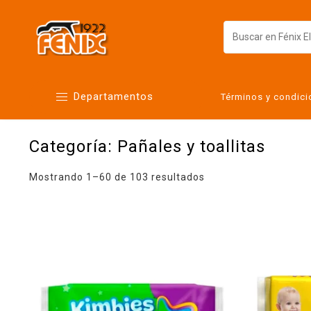
Departamentos
Términos y condic
Categoría:
Pañales y toallitas
Alimentos
Artículos para el hogar
Mostrando 1–60 de 103 resultados
Bebés
Botanas y bebidas
Cuidado de la ropa
Cuidado personal