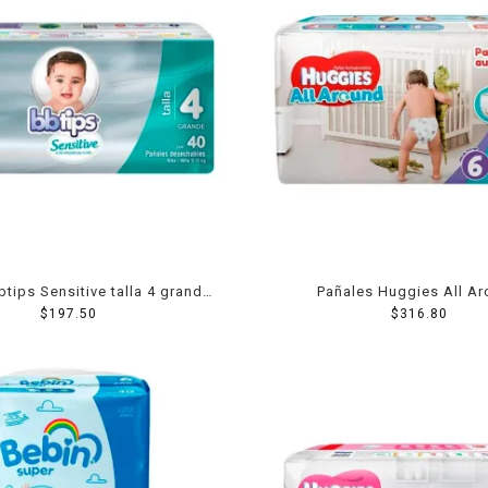
tips Sensitive talla 4 grande
Pañales Huggies All A
unisex 40 piezas
$
197.50
autoajustables etapa 6 unise
$
316.80