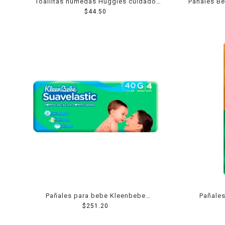
Toallitas húmedas Huggies cuidado
Pañales Be
hidratante 80 pzas
$
44.50
Pañales para bebe Kleenbebe
Pañales
Suavelastic etapa 4 grande unisex 40
$
251.20
gr
piezas