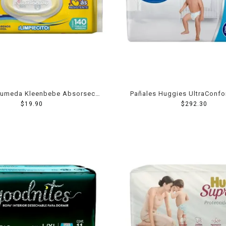
 Humeda Kleenbebe Absorsec
Pañales Huggies UltraConfor
140 Piezas
$
19.90
niño 40 piezas
$
292.30