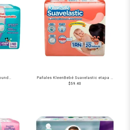
round
Pañales KleenBebé Suavelastic etapa 1
x 40 piezas
recién nacido unisex 20 piezas
$
59.40