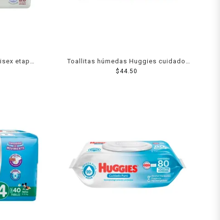
isex etapa
Toallitas húmedas Huggies cuidado
relajante 80 pzas
$
44.50