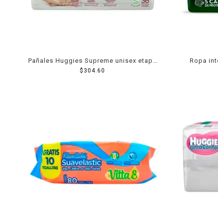
Pañales Huggies Supreme unisex etapa
Ropa int
4 con 36 piezas
$
304.60
para dorm