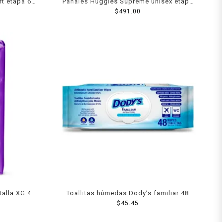
t etapa 6
Pañales Huggies Supreme unisex etapa
6 con 36 piezas
$
491.00
talla XG 40
Toallitas húmedas Dody’s familiar 48
$
pzas
45.45