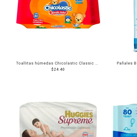
Toallitas húmedas Chicolastic Classic 80
Pañales B
$
pzas
24.40