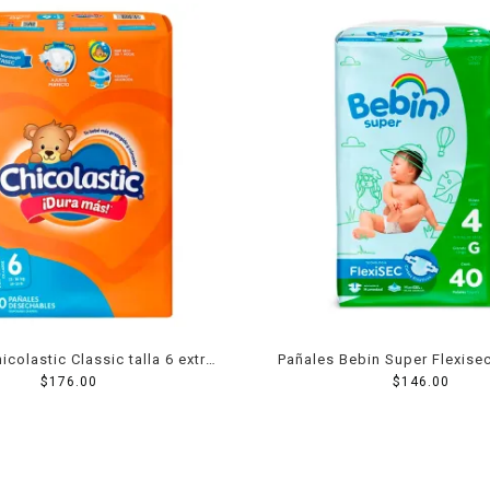
icolastic Classic talla 6 extra
Pañales Bebin Super Flexisec
ande unisex 40 piezas
$
176.00
40 piezas
$
146.00