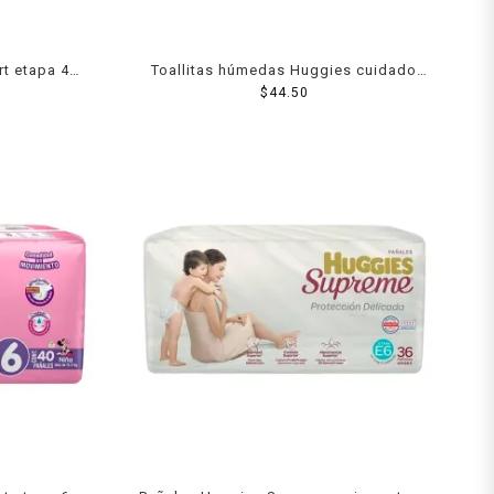
t etapa 4
Toallitas húmedas Huggies cuidado
puro 80 pzas
$
44.50