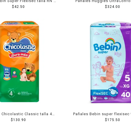
bin Super Flexisec talla RN 14
Pañales Huggies UltraConfor
piezas
$
42.50
niña 40 piezas
$
324.00
 Chicolastic Classic talla 4
Pañales Bebin super flexisec 
ande unisex 40 piezas
$
130.90
$
piezas
175.50