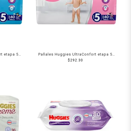
t etapa 5
Pañales Huggies UltraConfort etapa 5
niña 40 piezas
$
292.30