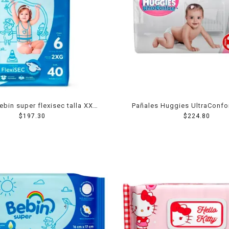
ebin super flexisec talla XXG
Pañales Huggies UltraConfor
40 piezas
$
197.30
niña 40 piezas
$
224.80