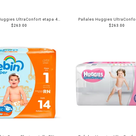
Huggies UltraConfort etapa 4
Pañales Huggies UltraConfor
niña 40 piezas
$
263.00
niño 40 piezas
$
263.00