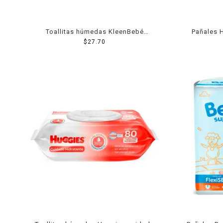
Toallitas húmedas KleenBebé
Pañales 
Suavelastic vitamina e 70 + 10 pzas
$
27.70