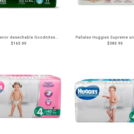
erior desechable Goodnites
Pañales Huggies Supreme un
ir talla L/XL unisex 11 pzas
$
165.00
5 con 36 piezas
$
380.90