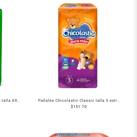
 talla XXG
Pañales Chicolastic Classic talla 5 extra
grande unisex 40 piezas
$
151.70