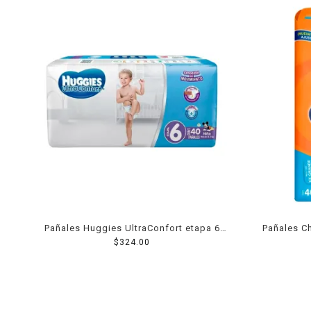
Pañales Huggies UltraConfort etapa 6
Pañales Ch
niño 40 piezas
$
324.00
gr