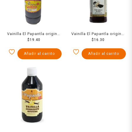
Vainilla El Papantla original
Vainilla El Papantla original
$
19.40
1 l
500 ml
$
16.30
Añadir al carrito
Añadir al carrito