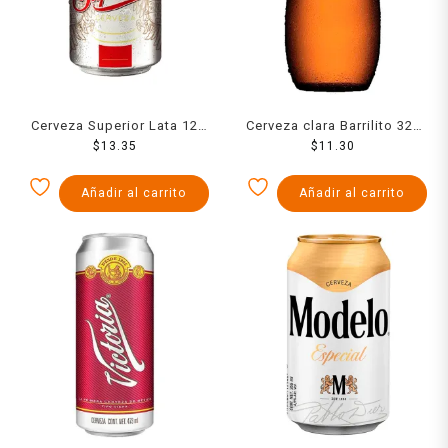
Cerveza Superior Lata 12
Cerveza clara Barrilito 325
$
13.35
Ozs
$
11.30
ml
Añadir al carrito
Añadir al carrito