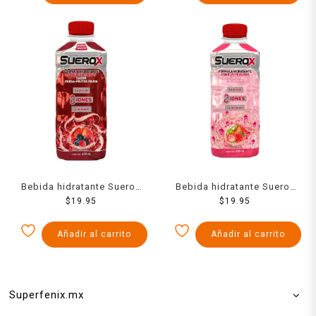
Bebida hidratante Suerox
Bebida hidratante Suerox
fresa-frutos rojos 0 azúcar
$
19.95
fresa-kiwi 0 azúcar 630 ml
$
19.95
630 ml
Añadir al carrito
Añadir al carrito
Superfenix.mx