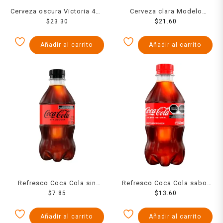
Cerveza oscura Victoria 473
Cerveza clara Modelo
$
23.30
ml
Especial 355 ml
$
21.60
Añadir al carrito
Añadir al carrito
Refresco Coca Cola sin
Refresco Coca Cola sabor
azúcar 355 ml
$
7.85
original 355 ml
$
13.60
Añadir al carrito
Añadir al carrito