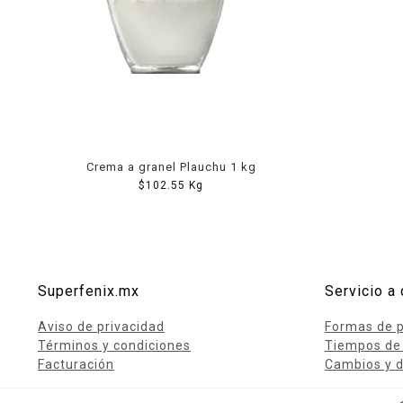
Lácteos
Limpieza del hogar
Mascotas
Pan de la casa
Preciasos
Crema a granel Plauchu 1 kg
Salchichonería
$
102.55
Kg
Superfenix.mx
Servicio a 
Aviso de privacidad
Formas de 
Términos y condiciones
Tiempos de
Facturación
Cambios y d