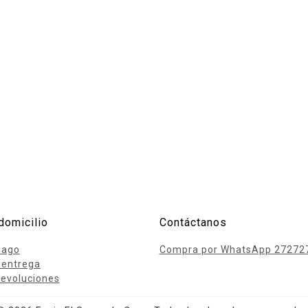
domicilio
Contáctanos
pago
Compra por WhatsApp 27272
 entrega
evoluciones