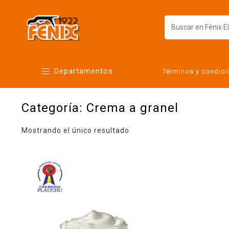
Departamentos
Términos y condic
Categoría:
Crema a granel
Alimentos
Artículos para el hogar
Mostrando el único resultado
Bebés
Botanas y bebidas
Cuidado de la ropa
Cuidado personal