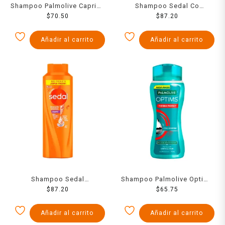
Shampoo Palmolive Caprice
Shampoo Sedal Co
Especialidades fuerzas
$
70.50
Creations ceramidas 845 ml
$
87.20
acti-ceramidas 1.3 l
Añadir al carrito
Añadir al carrito
Shampoo Sedal
Shampoo Palmolive Optims
restauración instantánea
$
87.20
therma protect fórmulas
$
65.75
845 ml
con vital keratina 700 ml
Añadir al carrito
Añadir al carrito