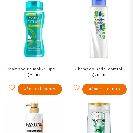
Shampoo Palmolive Optims
Shampoo Sedal control
nivel 4 acondicionamiento
$
29.00
caspa y frescura aloe y
$
78.50
extra intensivo 200 ml
menta 620 ml
Añadir al carrito
Añadir al carrito