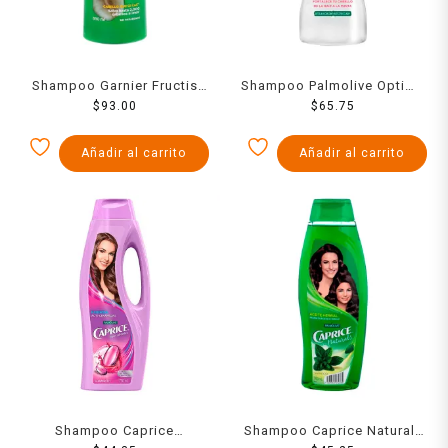
Shampoo Garnier Fructis
Shampoo Palmolive Optims
stop caída cafeína +
$
93.00
vital keratina y colágeno
$
65.75
vitaminas 650 ml
para todo tipo de cabello
680 ml
Añadir al carrito
Añadir al carrito
Shampoo Caprice
Shampoo Caprice Naturals