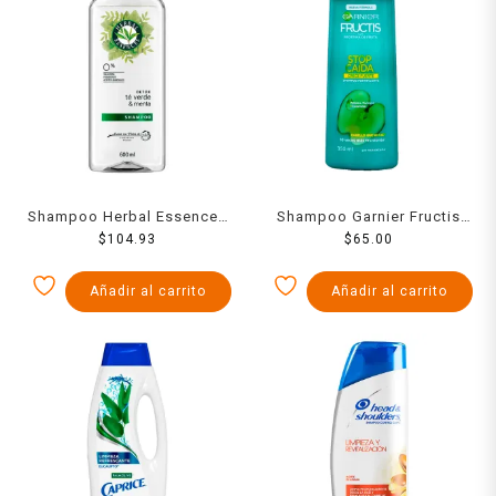
Shampoo Herbal Essences
Shampoo Garnier Fructis
detox té verde & menta 600
$
104.93
stop caída 350 ml
$
65.00
ml
Añadir al carrito
Añadir al carrito