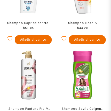
Shampoo Caprice control
Shampoo Head &
caspa limpieza refrescante
$
51.05
Shoulders Limpieza y
$
44.20
con eucalipto 750 ml
revitalización aceite de
argán control caspa 180 ml
Añadir al carrito
Añadir al carrito
Shampoo Pantene Pro-V
Shampoo Savile Colgeno