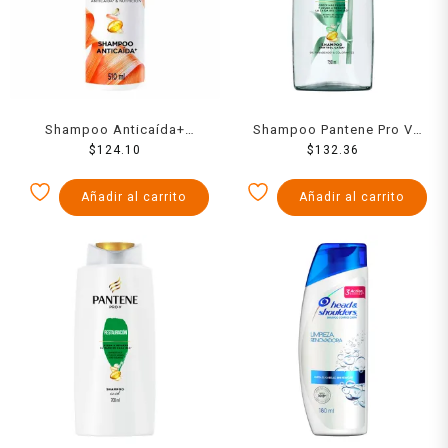
Shampoo Anticaída+
Shampoo Pantene Pro V
Pantene Biotamina B3 para
$
124.10
bambú nutre & crece 750 ml
$
132.36
cabello débil 510 ml
Añadir al carrito
Añadir al carrito