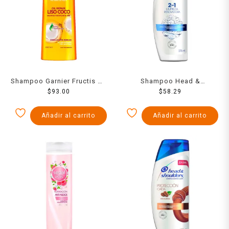
Shampoo Garnier Fructis oil
Shampoo Head &
repair liso coco 650 ml
$
93.00
Shoulders limpieza
$
58.29
renovadora control caspa
250 ml
Añadir al carrito
Añadir al carrito