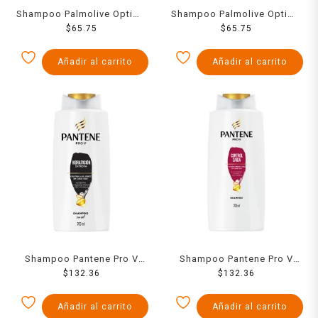
Shampoo Palmolive Optims
Shampoo Palmolive Optims
Nivel 3 acondicionamiento
$
65.75
hydrate fórmula con ácido
$
65.75
intensivo con vital keratina
hialurónico 680 ml
700 ml
Añadir al carrito
Añadir al carrito
Shampoo Pantene Pro V
Shampoo Pantene Pro V
hidratación extrema 700 ml
$
132.36
control caída 700 ml
$
132.36
Añadir al carrito
Añadir al carrito