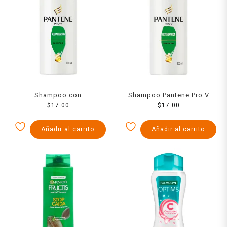
Shampoo con
Shampoo Pantene Pro V
acondicionador Pantene
$
17.00
restauración 100 ml
$
17.00
Pro-V cuidado clásico 2 en
1 100 ml
Añadir al carrito
Añadir al carrito