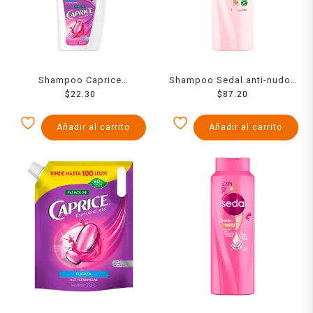
Shampoo Caprice
Shampoo Sedal anti-nudos
Especialidades fuerza acti-
$
22.30
frambuesa y óleos 845 ml
$
87.20
ceramidas hidrata tu
cabello 200 ml
Añadir al carrito
Añadir al carrito