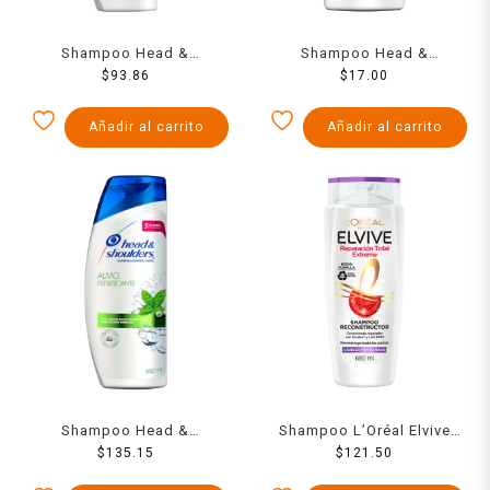
Shampoo Head &
Shampoo Head &
Shoulders limpieza y
$
93.86
Shoulders control caspa
$
17.00
revitalización aceite de
limpieza renovadora 90 ml
argán control caspa 375 ml
Añadir al carrito
Añadir al carrito
Shampoo Head &
Shampoo L’Oréal Elvive
Shoulders alivio
$
135.15
reparación total extreme
$
121.50
refrescante control caspa
cabello muy dañado 680 ml