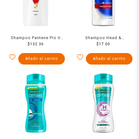
Shampoo Pantene Pro V
Shampoo Head &
rizos definidos 700 ml
$
132.36
Shoulders Men con Old
$
17.00
Spice control caspa 90 ml
Añadir al carrito
Añadir al carrito