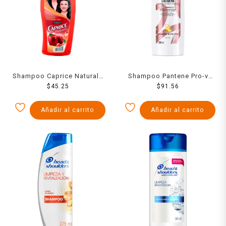
Shampoo Caprice Naturals
Shampoo Pantene Pro-v
fórmula natural con
$
45.25
Miracles colágeno nutre &
$
91.56
manzana aroma duradero y
revitaliza 300 ml
brillo 760 ml
Añadir al carrito
Añadir al carrito