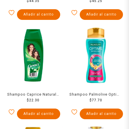
Especialidades fuerza acti-
$
44.35
con aceite herbal aroma
$
45.25
ceramidas hidrata tu
duradero y brillo 760 ml
cabello 750 ml
Añadir al carrito
Añadir al carrito
Shampoo Caprice Naturals
Shampoo Palmolive Optims
con aceite herbal aroma
$
22.30
edición especial 2 en 1
$
77.70
duradero y brillo 200 ml
keratina hidrolizada 680 ml
Añadir al carrito
Añadir al carrito