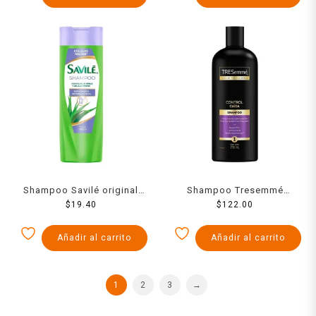
Shampoo Savilé original
Shampoo Tresemmé
células madre 180 ml
$
19.40
control caída 715 ml
$
122.00
Añadir al carrito
Añadir al carrito
1
2
3
→