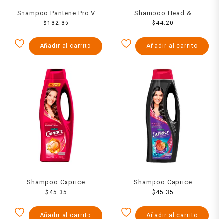
Shampoo Pantene Pro V
Shampoo Head &
Restauración 700 ml
$
132.36
Shoulders Limpieza
$
44.20
renovadora control caspa
180 ml
Añadir al carrito
Añadir al carrito
Shampoo Caprice
Shampoo Caprice
Especialidades renovador
$
45.35
Especialidades hidratación
$
45.35
con aceite de argán 750 ml
fuerza biotina + uva 750 ml
Añadir al carrito
Añadir al carrito