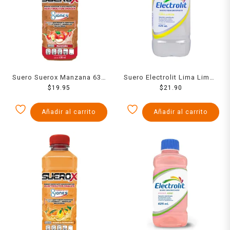
Suero Suerox Manzana 630
Suero Electrolit Lima Limon
$
19.95
Ml
625 Ml
$
21.90
Añadir al carrito
Añadir al carrito