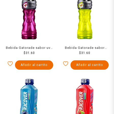
Bebida Gatorade sabor uva
Bebida Gatorade sabor
$
31.60
1 l
lima limón 1 l
$
31.60
Añadir al carrito
Añadir al carrito