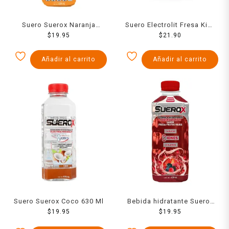
Suero Suerox Naranja
Suero Electrolit Fresa Kiwi
Mandarina 630 Ml
$
19.95
625 Ml
$
21.90
Añadir al carrito
Añadir al carrito
Suero Suerox Coco 630 Ml
Bebida hidratante Suerox
$
19.95
fresa-frutos rojos 0 azúcar
$
19.95
630 ml