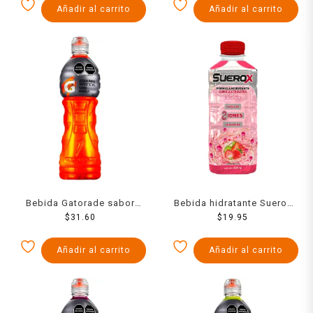
Añadir al carrito
Añadir al carrito
Bebida Gatorade sabor
Bebida hidratante Suerox
naranja 1 l
$
31.60
fresa-kiwi 0 azúcar 630 ml
$
19.95
Añadir al carrito
Añadir al carrito