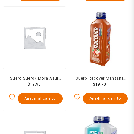
Suero Suerox Mora Azul
Suero Recover Manzana
C/Hierbabuena 630 Ml
$
19.95
630 Ml
$
19.70
Añadir al carrito
Añadir al carrito