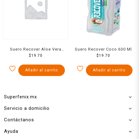
Suero Recover Aloe Vera
Suero Recover Coco 630 Ml
630 Ml
$
19.70
$
19.70
Añadir al carrito
Añadir al carrito
Superfenix.mx
Servicio a domicilio
Contáctanos
Ayuda