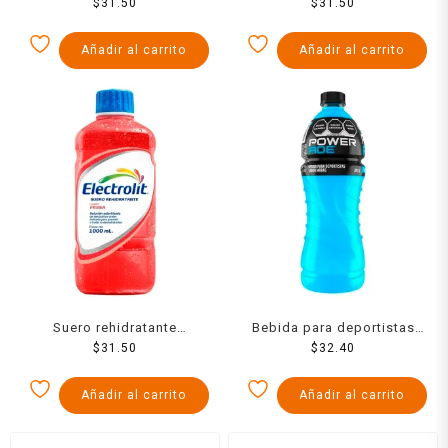
Electrolit coco 1000 ml
$
31.50
Electrolit sabor manzana
$
31.50
1000 ml
Añadir al carrito
Añadir al carrito
Suero rehidratante
Bebida para deportistas
Electrolit sabor fresa 1000
$
31.50
Powerade sabor moras de
$
32.40
ml
1 l
Añadir al carrito
Añadir al carrito