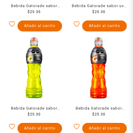
Bebida Gatorade sabor
Bebida Gatorade sabor uva
ponche de frutas 600 ml
$
25.30
600 ml
$
25.30
Añadir al carrito
Añadir al carrito
Bebida Gatorade sabor
Bebida Gatorade sabor
lima limón 600 ml
$
25.30
naranja 600 ml
$
25.30
Añadir al carrito
Añadir al carrito