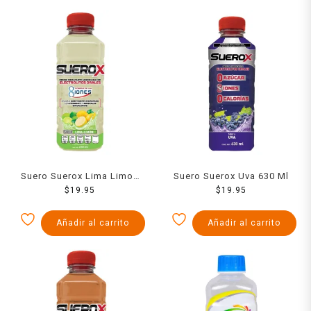
Suero Suerox Lima Limon
Suero Suerox Uva 630 Ml
630 Ml
$
19.95
$
19.95
Añadir al carrito
Añadir al carrito