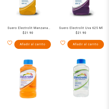
Suero Electrolit Manzana
Suero Electrolit Uva 625 Ml
625 Ml
$
21.90
$
21.90
Añadir al carrito
Añadir al carrito