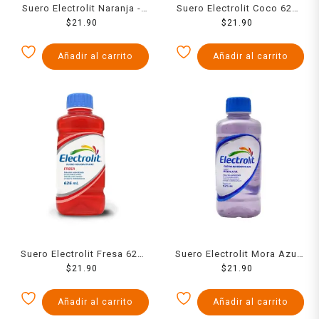
Suero Electrolit Naranja -
Suero Electrolit Coco 625
Mandarina 625 Ml
$
21.90
$
21.90
Ml
Añadir al carrito
Añadir al carrito
Suero Electrolit Fresa 625
Suero Electrolit Mora Azul
$
21.90
Ml
625 Ml
$
21.90
Añadir al carrito
Añadir al carrito