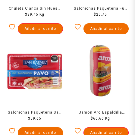
Chuleta Cianca Sin Hueso
Salchichas Paqueteria Fud
Entera 1000 Grs
$
89.45
Kg
De Pavo 266 Grs
$
25.75
Añadir al carrito
Añadir al carrito
Salchichas Paqueteria San
Jamon Aro Espaldilla
Rafael De Pavo 500 Grs
$
59.65
Rectangular 1000 Grs
$
60.60
Kg
Añadir al carrito
Añadir al carrito