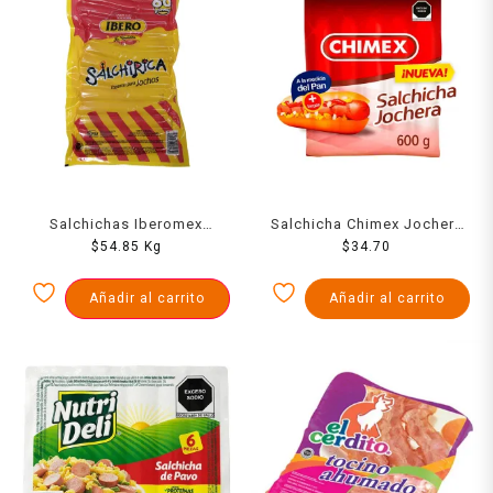
Salchichas Iberomex
Salchicha Chimex Jochera
Salchirica Rendidora 1000
$
54.85
Kg
600 Grs
$
34.70
Grs
Añadir al carrito
Añadir al carrito