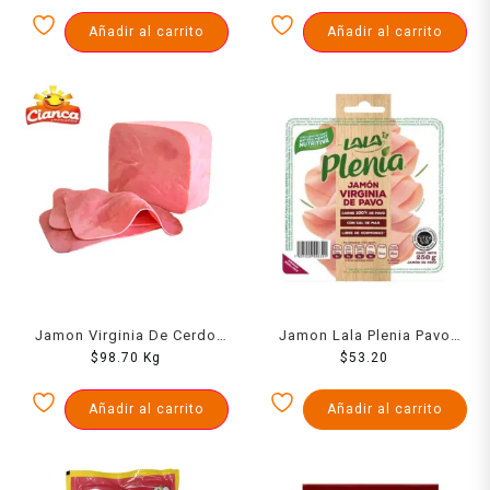
Añadir al carrito
Añadir al carrito
Jamon Virginia De Cerdo
Jamon Lala Plenia Pavo
Cianca Kg
$
98.70
Kg
Virginia 250 Grs
$
53.20
Añadir al carrito
Añadir al carrito