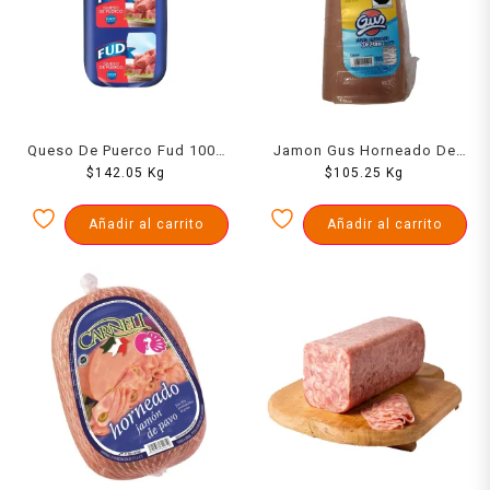
Queso De Puerco Fud 1000
Jamon Gus Horneado De
$
142.05
Grs
Kg
Pavo Prensado 1000 Grs
$
105.25
Kg
Añadir al carrito
Añadir al carrito