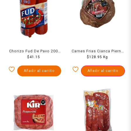
Chorizo Fud De Pavo 200
Carnes Frias Cianca Pierna
$
41.15
Grs
Ahumada Al Vacio 1000 Grs
$
128.95
Kg
Añadir al carrito
Añadir al carrito