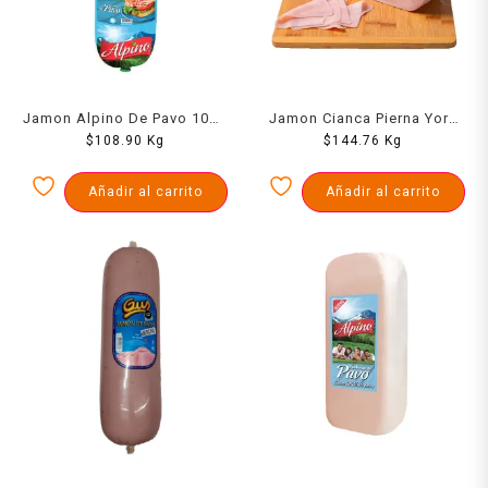
Jamon Alpino De Pavo 1000
Jamon Cianca Pierna York
$
108.90
Grs
Kg
$
1000 Grs
144.76
Kg
Añadir al carrito
Añadir al carrito