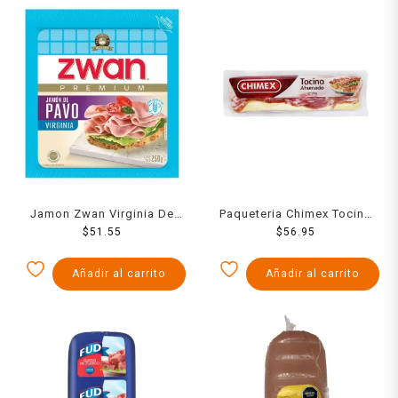
Jamon Zwan Virginia De
Paqueteria Chimex Tocino
Pavo 250 Grs
$
51.55
Ahumado 170Gr
$
56.95
Añadir al carrito
Añadir al carrito