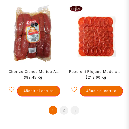
Chorizo Cianca Merida Al
Peperoni Riojano Madurado
Vacio 1000 Grs
$
89.45
Kg
$
213.00
1 K
Kg
Añadir al carrito
Añadir al carrito
1
2
→