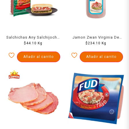
Salchichas Any Salchijocho
Jamon Zwan Virginia De
$
1000 Grs
44.10
Kg
Pavo 1000 Grs
$
234.10
Kg
Añadir al carrito
Añadir al carrito