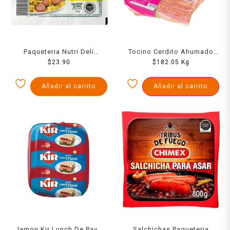
Paqueteria Nutri Deli
Tocino Cerdito Ahumado
Salchicha De Pavo 250Gr
$
23.90
$
1000 Grs
182.05
Kg
Añadir al carrito
Añadir al carrito
Jamon Kir Lunch De Pavo
Salchichas Paqueteria