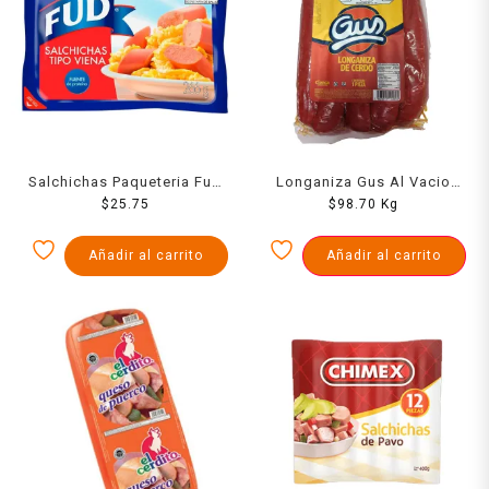
Salchichas Paqueteria Fud
Longaniza Gus Al Vacio
Viena 266 Grs
$
25.75
$
1000 Grs
98.70
Kg
Añadir al carrito
Añadir al carrito