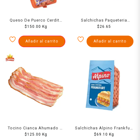
Queso De Puerco Cerdito
Salchichas Paqueteria
$
1000 Grs
150.00
Kg
Chimex De Pavo 400 Grs
$
26.65
Añadir al carrito
Añadir al carrito
Tocino Cianca Ahumado Al
Salchichas Alpino Frankfurt
Vacio 1000 Grs
$
125.00
Kg
$
1000 Grs
69.10
Kg