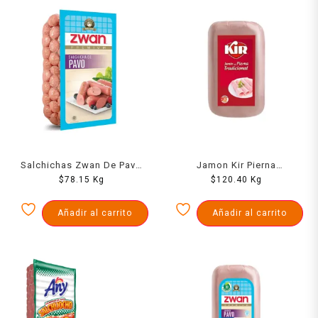
Salchichas Zwan De Pavo
Jamon Kir Pierna
$
1000 Grs
78.15
Kg
Tradicional 1000Gr
$
120.40
Kg
Añadir al carrito
Añadir al carrito