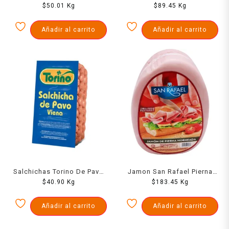
$
1000 Grs
50.01
Kg
Vacio 1000 Grs
$
89.45
Kg
Añadir al carrito
Añadir al carrito
Salchichas Torino De Pavo
Jamon San Rafael Pierna
Viena 1000 Grs
$
40.90
Kg
Horneada 1000 Grs
$
183.45
Kg
Añadir al carrito
Añadir al carrito