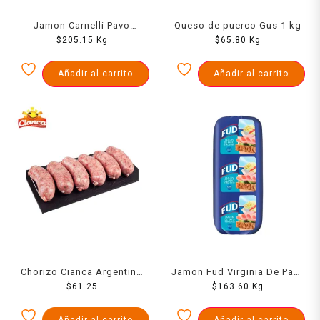
Jamon Carnelli Pavo
Queso de puerco Gus 1 kg
Horneado 1000 Grs
$
205.15
Kg
$
65.80
Kg
Añadir al carrito
Añadir al carrito
Chorizo Cianca Argentino
Jamon Fud Virginia De Pavo
500 Grs
$
61.25
$
1000 Grs
163.60
Kg
Añadir al carrito
Añadir al carrito