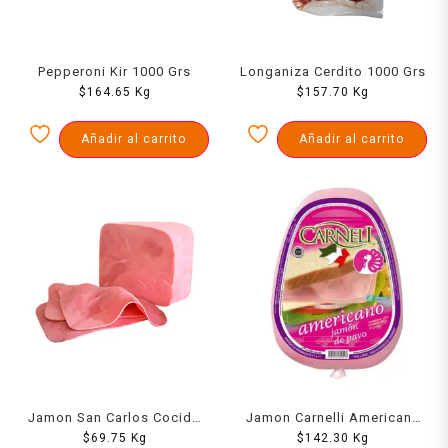
Pepperoni Kir 1000 Grs
Longaniza Cerdito 1000 Grs
$
164.65
Kg
$
157.70
Kg
Añadir al carrito
Añadir al carrito
Jamon San Carlos Cocido
Jamon Carnelli Americano
$
1000 Grs
69.75
Kg
De Pavo 1000 Grs
$
142.30
Kg