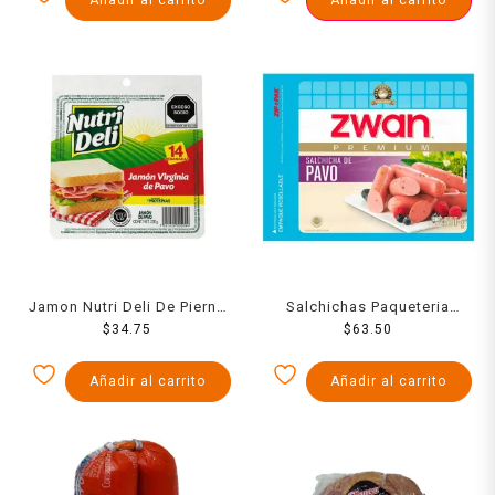
Jamon Nutri Deli De Pierna
Salchichas Paqueteria
250 Grs
$
34.75
Zwan De Pavo 500 Grs
$
63.50
Añadir al carrito
Añadir al carrito