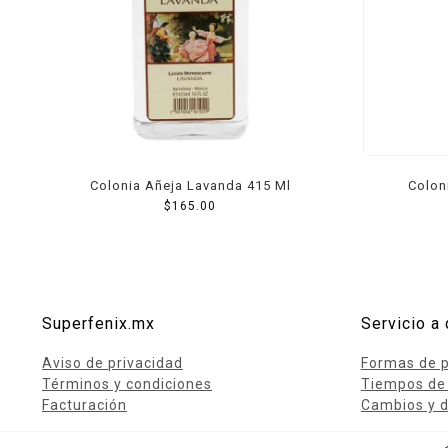
Lácteos
Limpieza del hogar
Mascotas
Pan de la casa
Preciasos
Colonia Añeja Lavanda 415 Ml
Colon
Salchichonería
$
165.00
Superfenix.mx
Servicio a 
Aviso de privacidad
Formas de 
Términos y condiciones
Tiempos de
Facturación
Cambios y d