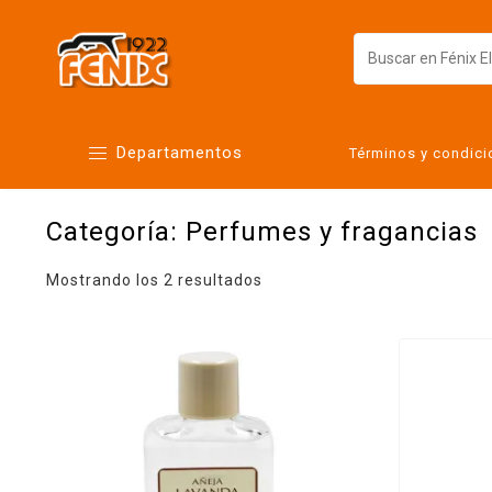
Departamentos
Términos y condic
Categoría:
Perfumes y fragancias
Alimentos
Artículos para el hogar
Mostrando los 2 resultados
Bebés
Botanas y bebidas
Cuidado de la ropa
Cuidado personal