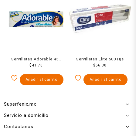
Servilletas Adorable 450
Servilletas Elite 500 Hjs
$
pzas
41.70
$
56.30
Añadir al carrito
Añadir al carrito
Superfenix.mx
Servicio a domicilio
Contáctanos