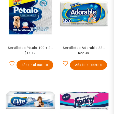
Servilletas Pétalo 100 + 25
Servilletas Adorable 220
$
pzas
18.10
$
pzas
22.40
Añadir al carrito
Añadir al carrito