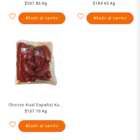
$
1000 Grs
207.85
Kg
Cerdito 1000 Grs
$
184.65
Kg
Añadir al carrito
Añadir al carrito
Chorizo Kual Español Kual
$
1000 Grs
157.70
Kg
Añadir al carrito