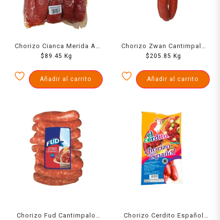
Chorizo Cianca Merida Al
Chorizo Zwan Cantimpalo
Vacio 1000 Grs
$
89.45
Kg
$
1000 Grs
205.85
Kg
Añadir al carrito
Añadir al carrito
Chorizo Fud Cantimpalo
Chorizo Cerdito Español