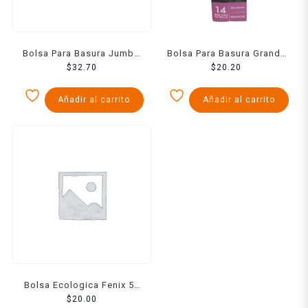
Bolsa Para Basura Jumbo
Bolsa Para Basura Grande
Con Jareta 10 Pzs
$
32.70
14 Pzs
$
20.20
Añadir al carrito
Añadir al carrito
Bolsa Ecologica Fenix 50
X 40 X 20 Cm
$
20.00