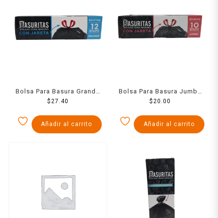
Bolsa Para Basura Grande
Bolsa Para Basura Jumbo
Con Jareta 10 Pzs
$
27.40
10 Pzs
$
20.00
Añadir al carrito
Añadir al carrito