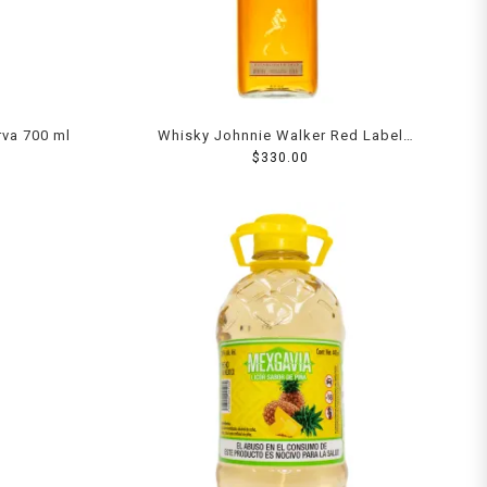
rva 700 ml
Whisky Johnnie Walker Red Label
Blended Scotch 700 ml
$
330.00