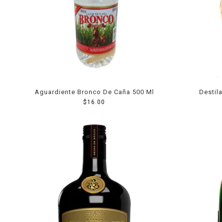
Lácteos
Limpieza del hogar
Mascotas
Pan de la casa
Preciasos
Aguardiente Bronco De Caña 500 Ml
Destil
Salchichonería
$
16.00