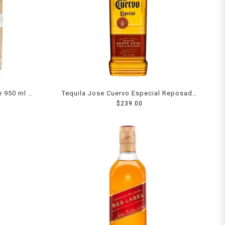
e 950 ml +
Tequila Jose Cuervo Especial Reposado
$
990 ml
239.00