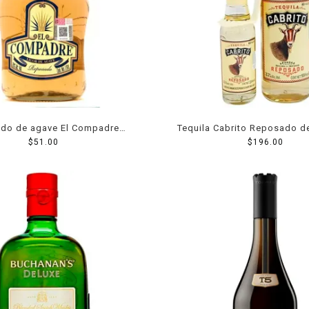
ado de agave El Compadre
Tequila Cabrito Reposado d
reposado 750 ml
$
51.00
Cabrito de 250 ml
$
196.00