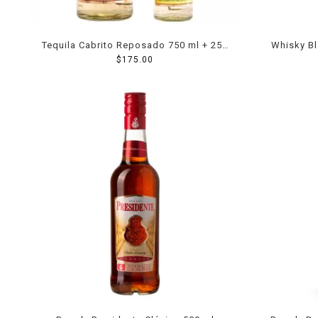
Tequila Cabrito Reposado 750 ml + 250
Whisky B
$
175.00
ml