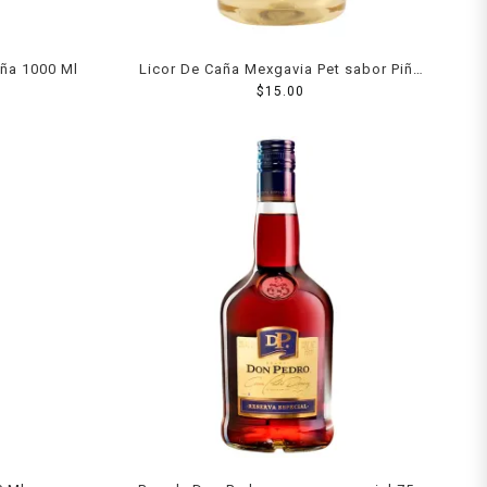
aña 1000 Ml
Licor De Caña Mexgavia Pet sabor Piña
440 ml
$
15.00