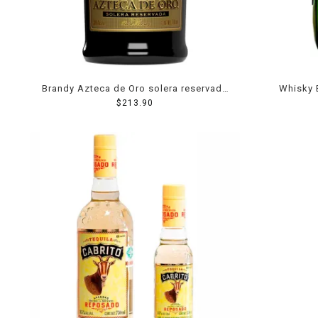
Brandy Azteca de Oro solera reservada
Whisky 
$
700 ml
213.90
B