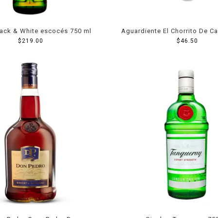
lack & White escocés 750 ml
Aguardiente El Chorrito De C
$
219.00
$
46.50