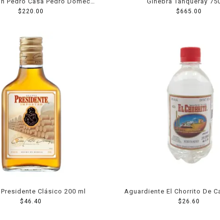
on Pedro Casa Pedro Domecq
Ginebra Tanqueray 75
reserva especial 1 l
$
220.00
$
665.00
 Presidente Clásico 200 ml
Aguardiente El Chorrito De C
$
46.40
$
26.60