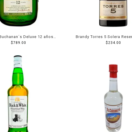
Buchanan´s Deluxe 12 años
Brandy Torres 5 Solera Rese
lended Scotch 750 ml
$
789.00
$
234.00