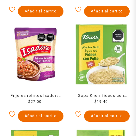
Añadir al carrito
Añadir al carrito
Frijoles refritos Isadora
Sopa Knorr fideos con
con chorizo en bolsa 430 g
$
27.00
pollo 95 g
$
19.40
Añadir al carrito
Añadir al carrito