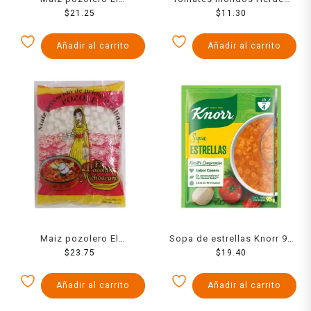
Michoacano 1 kg
$
21.25
condimentados 345 g
$
11.30
Añadir al carrito
Añadir al carrito
Maiz pozolero El
Sopa de estrellas Knorr 95
Michoacano seco 1 kg
$
23.75
$
19.40
g
Añadir al carrito
Añadir al carrito