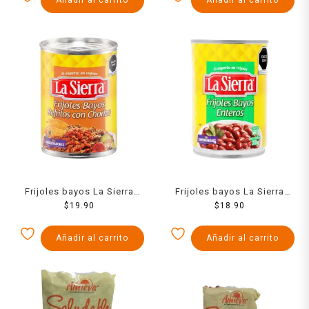
Frijoles bayos La Sierra
Frijoles bayos La Sierra
refritos con chorizo en lata
$
19.90
enteros en lata 560 g
$
18.90
440 g
Añadir al carrito
Añadir al carrito