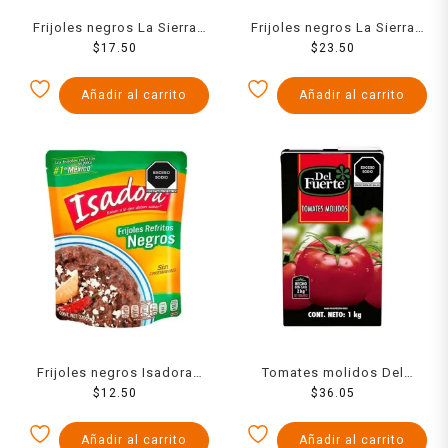
Frijoles negros La Sierra
Frijoles negros La Sierra
refritos en bolsa 430 g
$
17.50
refritos en bolsa 650 g
$
23.50
Añadir al carrito
Añadir al carrito
Frijoles negros Isadora
Tomates molidos Del
refritos en bolsa 220 g
$
12.50
Fuerte 1 kg
$
36.05
Añadir al carrito
Añadir al carrito