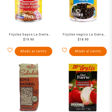
Frijoles bayos La Sierra
Frijoles negros La Sierra
refritos con chipotle en lata
$
19.90
enteros en lata 560 g
$
18.90
440 g
Añadir al carrito
Añadir al carrito