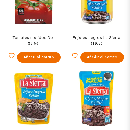
Tomates molidos Del
Frijoles negros La Sierra
Fuerte 210 g
$
9.50
refritos en lata 580 g
$
19.50
Añadir al carrito
Añadir al carrito