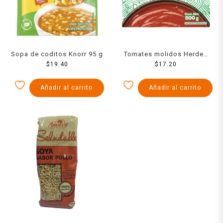
Sopa de coditos Knorr 95 g
Tomates molidos Herdez
$
19.40
condimentados 500 g
$
17.20
Añadir al carrito
Añadir al carrito