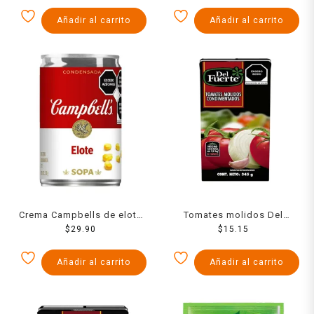
Añadir al carrito
Añadir al carrito
Crema Campbells de elote
Tomates molidos Del
$
300 g
29.90
Fuerte condimentados 345
$
15.15
g
Añadir al carrito
Añadir al carrito