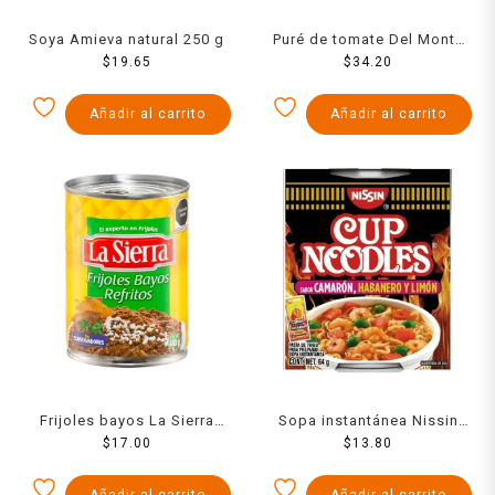
Soya Amieva natural 250 g
Puré de tomate Del Monte
$
19.65
condimentado 1 kg
$
34.20
Añadir al carrito
Añadir al carrito
Frijoles bayos La Sierra
Sopa instantánea Nissin
refritos en lata 440 g
$
17.00
Cup Noodles camarón
$
13.80
habanero y limón 64 g
Añadir al carrito
Añadir al carrito