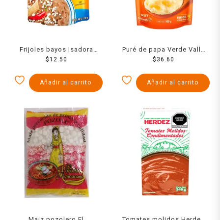
Frijoles bayos Isadora
Puré de papa Verde Valle
refritos en bolsa 220 g
$
12.50
$
160 g
36.60
Añadir al carrito
Añadir al carrito
Maiz pozolero El
Tomates molidos Herdez