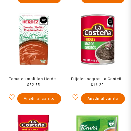
Tomates molidos Herdez
Frijoles negros La Costeña
condimentados 1 kg
$
32.35
refritos en lata 440 g
$
16.20
Añadir al carrito
Añadir al carrito