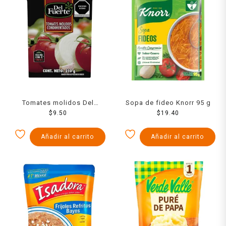
Tomates molidos Del
Sopa de fideo Knorr 95 g
Fuerte condimentados 210
$
9.50
$
19.40
g
Añadir al carrito
Añadir al carrito