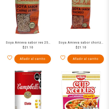
Soya Amieva sabor res 250
Soya Amieva sabor chorizo
$
21.10
g
$
250 g
21.10
Añadir al carrito
Añadir al carrito