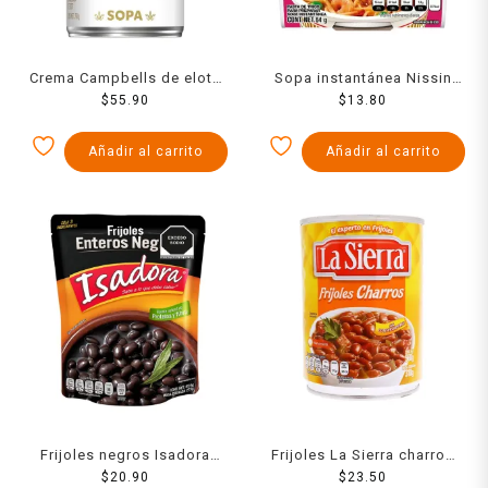
Crema Campbells de elote
Sopa instantánea Nissin
$
750 g
55.90
Cup Noodles con camarón
$
13.80
picante 64 g
Añadir al carrito
Añadir al carrito
Frijoles negros Isadora
Frijoles La Sierra charros
enteros en bolsa 454 g
$
20.90
en lata 560 g
$
23.50