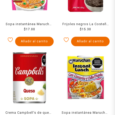
Sopa instantánea Maruchan
Frijoles negros La Costeña
Instant Lunch con camarón
$
17.00
refritos en bolsa 430 g
$
15.30
limón y habanero 64 g
Añadir al carrito
Añadir al carrito
Crema Campbell’s de queso
Sopa instantánea Maruchan