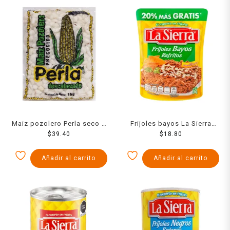
Maiz pozolero Perla seco 1
Frijoles bayos La Sierra
$
39.40
kg
refritos en bolsa 516 g
$
18.80
Añadir al carrito
Añadir al carrito