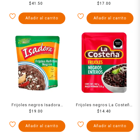
$
420 g
41.50
Instant Lunch con camarón
$
17.00
y chile piquín 64 g
Añadir al carrito
Añadir al carrito
Frijoles negros Isadora
Frijoles negros La Costeña
refritos en bolsa 430 g
$
19.00
enteros en bolsa 460 g
$
14.40
Añadir al carrito
Añadir al carrito