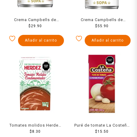
Crema Campbells de
Crema Campbells de
champiñones 300 g
$
29.90
champiñones 750 g
$
55.90
Añadir al carrito
Añadir al carrito
Tomates molidos Herdez
Puré de tomate La Costeña
condimentados 210 g
$
8.30
condimentado 350 g
$
15.50