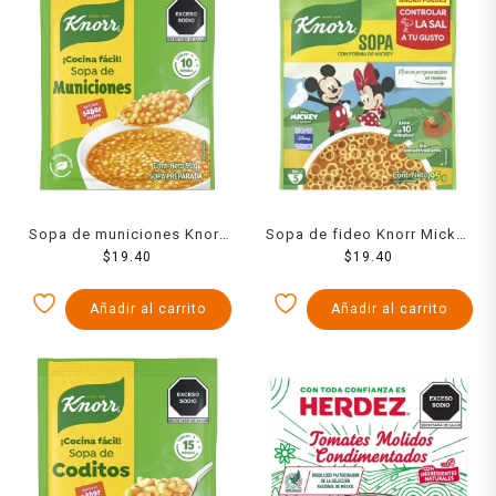
Sopa de municiones Knorr
Sopa de fideo Knorr Mickey
$
95 g
19.40
Mouse 95 g
$
19.40
Añadir al carrito
Añadir al carrito