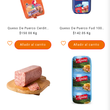
Queso De Puerco Cerdito
Queso De Puerco Fud 1000
$
1000 Grs
150.00
Kg
$
142.05
Grs
Kg
Añadir al carrito
Añadir al carrito