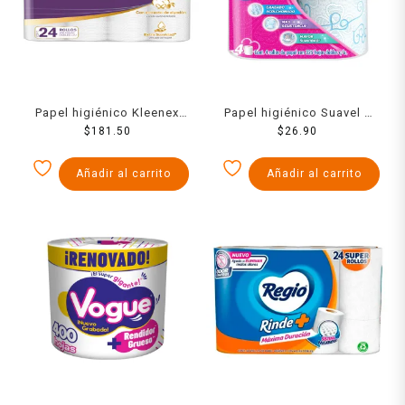
Papel higiénico Kleenex
Papel higiénico Suavel 4
Cottonelle soft 24 rollos
$
181.50
rollos de 325 hojas dobles
$
26.90
de 200 hojas dobles c/u
c/u
Añadir al carrito
Añadir al carrito