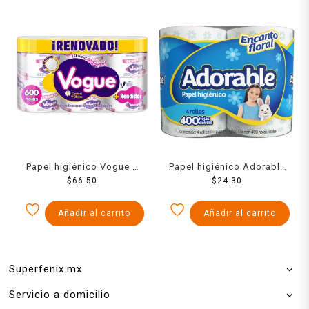
Papel higiénico Vogue 6
Papel higiénico Adorable
rollos de 600 hojas dobles
$
66.50
4 rollos 400 hojas dobles
$
24.30
c/u
c/u
Añadir al carrito
Añadir al carrito
Superfenix.mx
Servicio a domicilio