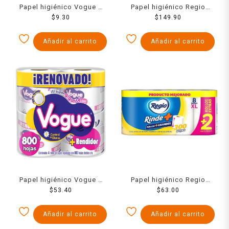
Papel higiénico Vogue 1
Papel higiénico Regio
rollo 400 hojas dobles
$
9.30
Rinde + 24 maxi rollos
$
149.90
Añadir al carrito
Añadir al carrito
Papel higiénico Vogue 4
Papel higiénico Regio
rollos de 800 hojas dobles
$
53.40
Rinde+ 6 rollos + 2 rollos
$
63.00
c/u
300 hojas dobles c/u
Añadir al carrito
Añadir al carrito