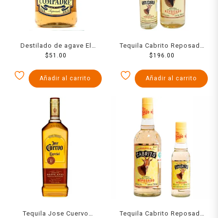
Destilado de agave El
Tequila Cabrito Reposado
Compadre reposado 750 ml
$
51.00
de 950 ml + Cabrito de 250
$
196.00
ml
Añadir al carrito
Añadir al carrito
Tequila Jose Cuervo
Tequila Cabrito Reposado