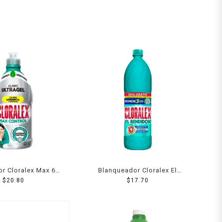
r Cloralex Max 600
Blanqueador Cloralex El
$
20.80
Ml
Rendidor 1.17 l
$
17.70