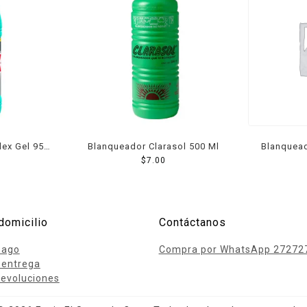
lex Gel 950
Blanqueador Clarasol 500 Ml
Blanquead
$
7.00
domicilio
Contáctanos
pago
Compra por WhatsApp 27272
 entrega
evoluciones