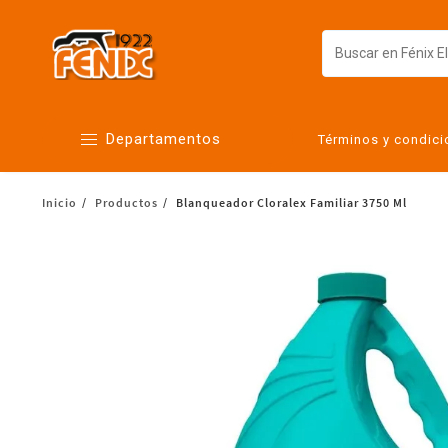
Departamentos
Términos y condic
Inicio
Productos
Blanqueador Cloralex Familiar 3750 Ml
Alimentos
Artículos para el hogar
Bebés
Botanas y bebidas
Cuidado de la ropa
Cuidado personal