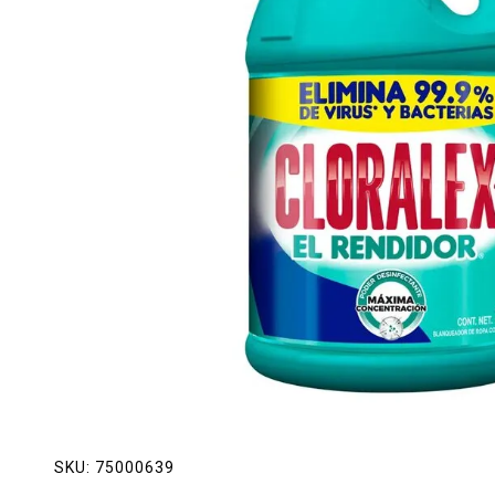
Lácteos
Limpieza del hogar
Mascotas
Pan de la casa
Preciasos
Salchichonería
SKU:
75000639