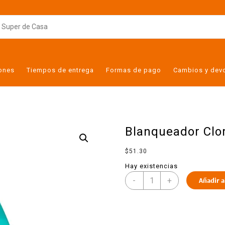
iones
Tiempos de entrega
Formas de pago
Cambios y dev
Blanqueador Clor
$
51.30
Hay existencias
-
+
Añadir a