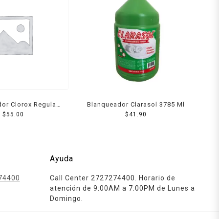
or Clorox Regular
Blanqueador Clarasol 3785 Ml
3800 Ml
$
55.00
$
41.90
Ayuda
74400
Call Center 2727274400. Horario de
atención de 9:00AM a 7:00PM de Lunes a
Domingo.