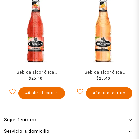
Bebida alcohólica
Bebida alcohólica
Strongbow de manzana
$
25.40
Strongbow de manzana
$
25.40
sabor a frutos rojos 330 ml
sabor a miel 330 ml
Añadir al carrito
Añadir al carrito
Superfenix.mx
Servicio a domicilio