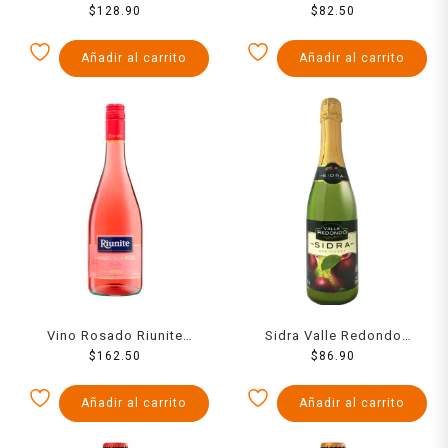
Lambrusco 750 ml
$
128.90
California 946 ml
$
82.50
Añadir al carrito
Añadir al carrito
Vino Rosado Riunite
Sidra Valle Redondo
Lambrusco Rosé 750 ml
$
162.50
Natural 700 Ml
$
86.90
Añadir al carrito
Añadir al carrito