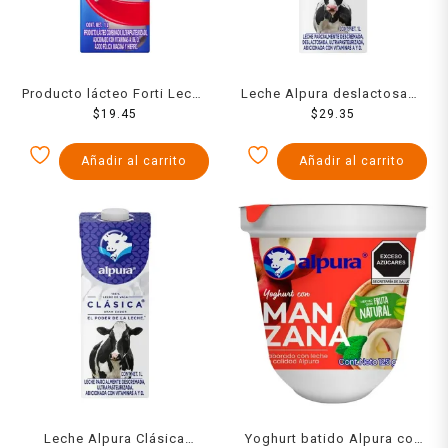
Producto lácteo Forti Leche
Leche Alpura deslactosada
$
19.45
1 l
$
29.35
1 l
Añadir al carrito
Añadir al carrito
Leche Alpura Clásica
Yoghurt batido Alpura con