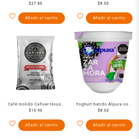
parcialmente descremada 1
$
27.80
manzana 125 g
$
8.50
l
Añadir al carrito
Añadir al carrito
Café molido Cafiver House
Yoghurt batido Alpura con
Blend gourmet 50 g
$
15.90
zarzamora 125 g
$
8.50
Añadir al carrito
Añadir al carrito