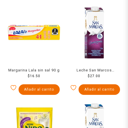
Margarina Lala sin sal 90 g
Leche San Marcos
$
16.50
deslactosada 1 l
$
27.00
Añadir al carrito
Añadir al carrito