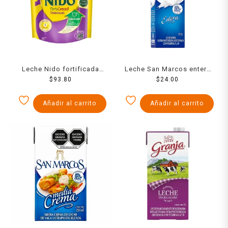
Leche Nido fortificada
Leche San Marcos entera
deslactosada 460g
$
93.80
ultrapasteurizada 1 l
$
24.00
Añadir al carrito
Añadir al carrito