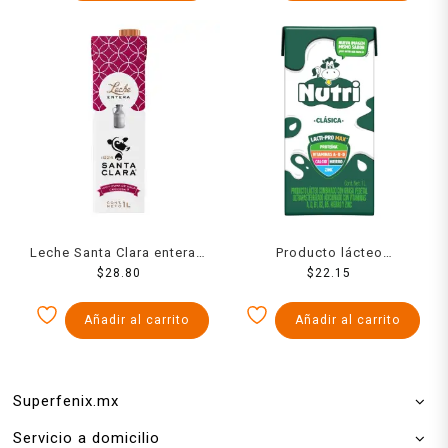
Leche Santa Clara entera 1
Producto lácteo
$
28.80
l
combinado Nutri entera 1 l
$
22.15
Añadir al carrito
Añadir al carrito
Superfenix.mx
Servicio a domicilio