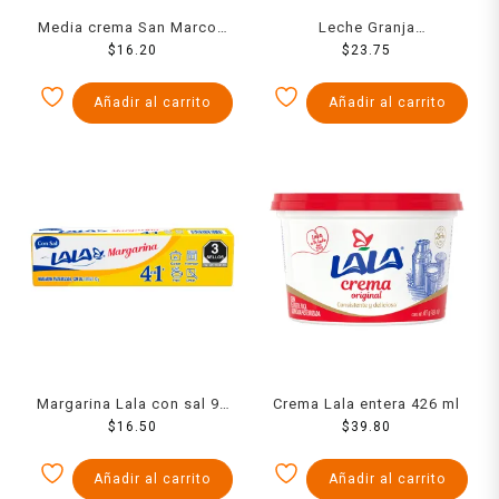
Media crema San Marcos
Leche Granja
250 ml
$
16.20
deslactosada 1 l
$
23.75
Añadir al carrito
Añadir al carrito
Margarina Lala con sal 90
Crema Lala entera 426 ml
$
16.50
g
$
39.80
Añadir al carrito
Añadir al carrito