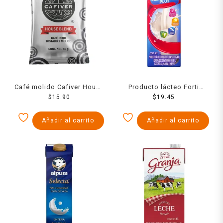
Café molido Cafiver House
Producto lácteo Forti
Blend gourmet 50 g
$
15.90
Leche 1 l
$
19.45
Añadir al carrito
Añadir al carrito