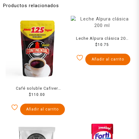
Productos relacionados
Leche Alpura clásica 200
$
10.75
ml
Añadir al carrito
Café soluble Cafiver
Continental Doypack 250 g
$
110.00
Añadir al carrito