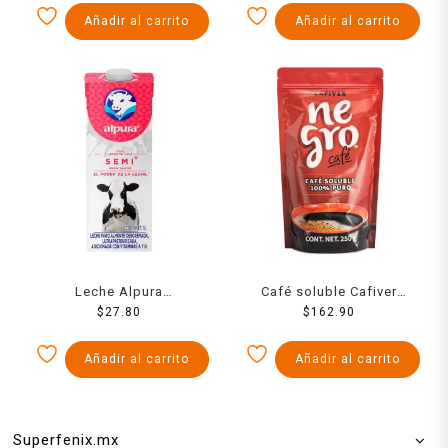
Añadir al carrito
Añadir al carrito
Leche Alpura
Café soluble Cafiver
semidescremada 1 l
$
27.80
Negro Doypack 250 g
$
162.90
Añadir al carrito
Añadir al carrito
Superfenix.mx