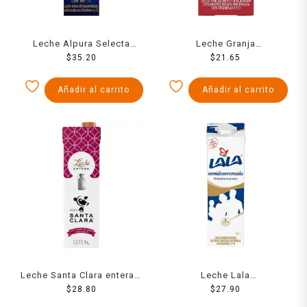
Leche Alpura Selecta
Leche Granja
entera 1 l
$
35.20
semidescremada 1 l
$
21.65
Añadir al carrito
Añadir al carrito
Leche Santa Clara entera 1
Leche Lala
$
28.80
l
semidescremada 1 l
$
27.90