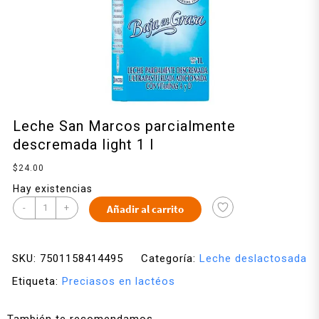
Leche San Marcos parcialmente
descremada light 1 l
$
24.00
Hay existencias
-
+
Añadir al carrito
SKU:
7501158414495
Categoría:
Leche deslactosada
Etiqueta:
Preciasos en lactéos
También te recomendamos…