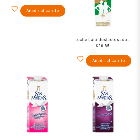
Añadir al carrito
Leche Lala deslactosada 1
$
30.85
l
Añadir al carrito