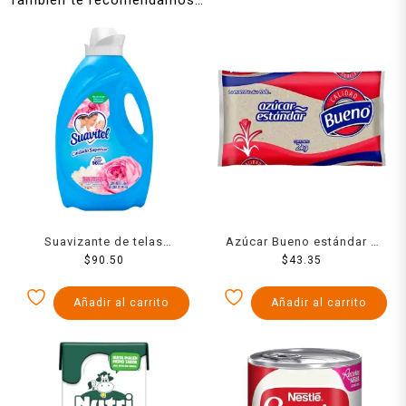
Suavizante de telas
Azúcar Bueno estándar 2
Suavitel cuidado superior
$
90.50
$
43.35
Kg
fresca primavera 3 l
Añadir al carrito
Añadir al carrito