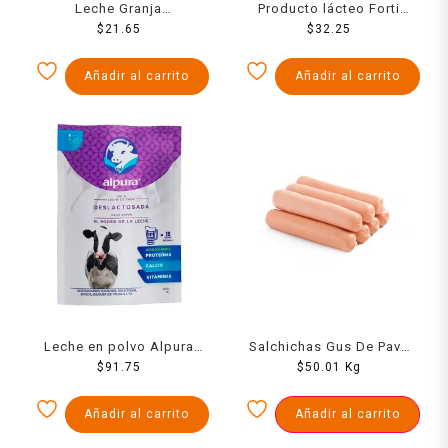
Leche Granja
Producto lácteo Forti
semidescremada 1 l
$
21.65
Leche deslactosada 1.5 l
$
32.25
Añadir al carrito
Añadir al carrito
Leche en polvo Alpura
Salchichas Gus De Pavo
deslactosada 460 g
$
91.75
$
1000 Grs
50.01
Kg
Añadir al carrito
Añadir al carrito