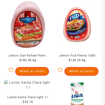
Jamon San Rafael Pierna
Jamon Fud Pierna 1000
Horneada 1000 Grs
$
183.45
Kg
$
128.20
Grs
Kg
Añadir al carrito
Añadir al carrito
Leche Santa Clara light 1 l
$
29.75