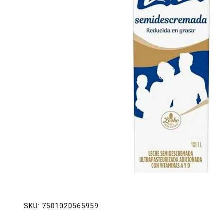
Lácteos
Limpieza del hogar
Mascotas
Pan de la casa
Preciasos
Salchichonería
SKU:
7501020565959