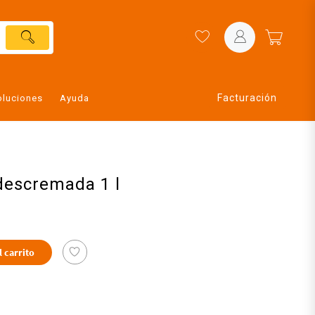
Facturación
oluciones
Ayuda
descremada 1 l
l carrito