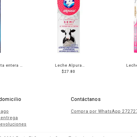
ta entera 1
Leche Alpura
Lech
semidescremada 1 l
$
27.80
deslac
domicilio
Contáctanos
pago
Compra por WhatsApp 27272
 entrega
evoluciones