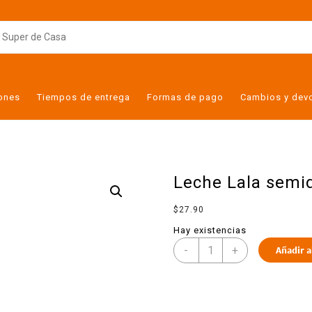
iones
Tiempos de entrega
Formas de pago
Cambios y dev
Leche Lala semi
$
27.90
Hay existencias
-
+
Añadir a