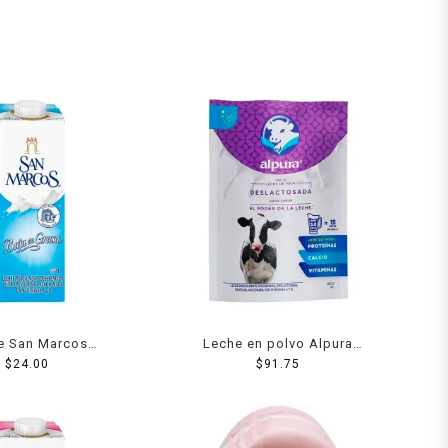
e San Marcos
Leche en polvo Alpura
mente descremada
$
24.00
deslactosada 460 g
$
91.75
light 1 l