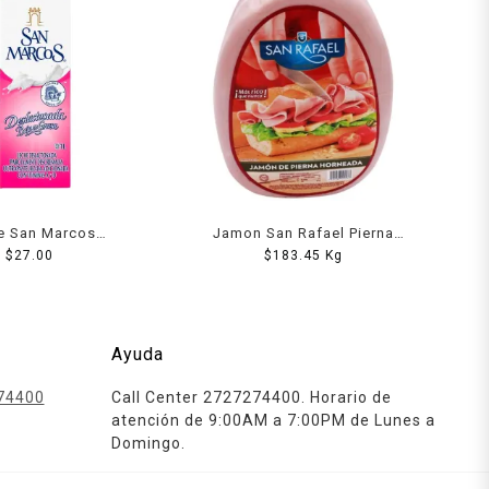
e San Marcos
Jamon San Rafael Pierna
tosada light 1 l
$
27.00
Horneada 1000 Grs
$
183.45
Kg
Ayuda
74400
Call Center 2727274400. Horario de
atención de 9:00AM a 7:00PM de Lunes a
Domingo.