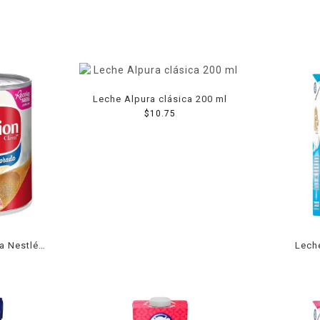
Leche Alpura clásica 200 ml
$
10.75
a Nestlé
Lech
el 360 g
parcial