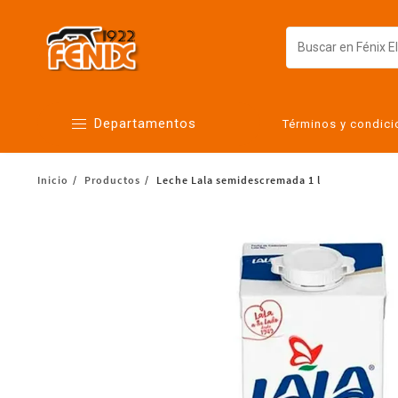
Departamentos
Términos y condic
Inicio
Productos
Leche Lala semidescremada 1 l
Alimentos
Artículos para el hogar
Bebés
Botanas y bebidas
Cuidado de la ropa
Cuidado personal