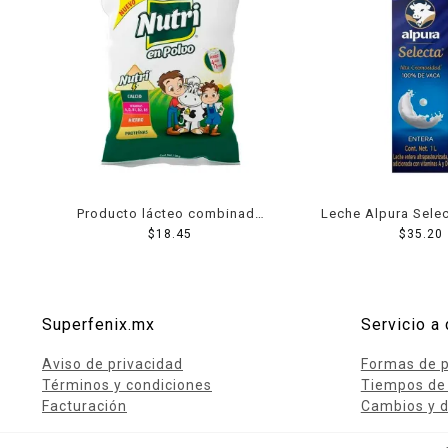
Producto lácteo combinado
Leche Alpura Selec
Nutri entera en polvo 120 g
$
18.45
$
35.20
l
Superfenix.mx
Servicio a 
Aviso de privacidad
Formas de 
Términos y condiciones
Tiempos de
Facturación
Cambios y d