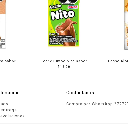
ra sabor
Leche Bimbo Nito sabor
Leche Alp
ino 180 ml
chocolate 236 ml
$
16.00
vai
domicilio
Contáctanos
pago
Compra por WhatsApp 27272
 entrega
evoluciones