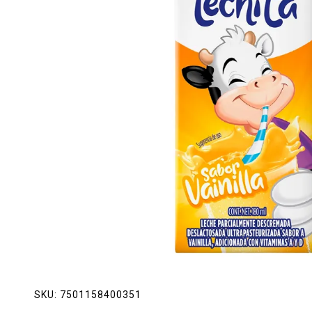
Lácteos
Limpieza del hogar
Mascotas
Pan de la casa
Preciasos
Salchichonería
SKU:
7501158400351