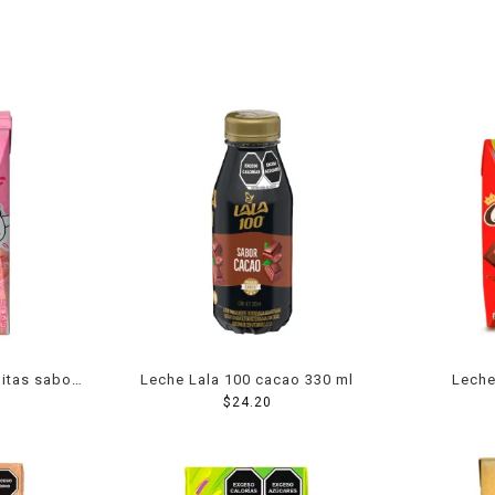
itas sabor
Leche Lala 100 cacao 330 ml
Leche
l
$
24.20
descrema
choc