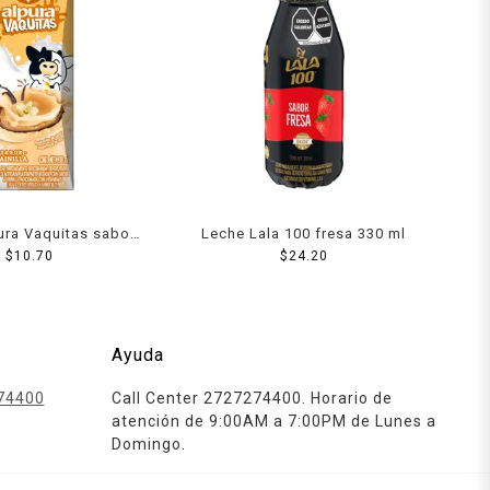
ura Vaquitas sabor
Leche Lala 100 fresa 330 ml
nilla 200 ml
$
10.70
$
24.20
Ayuda
74400
Call Center 2727274400. Horario de
atención de 9:00AM a 7:00PM de Lunes a
Domingo.