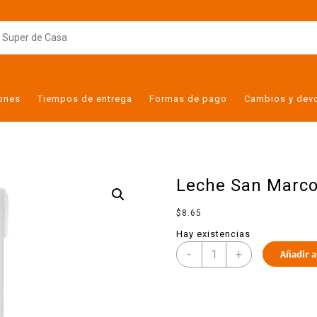
iones
Tiempos de entrega
Formas de pago
Cambios y dev
Leche San Marcos
$
8.65
Hay existencias
-
+
Añadir a