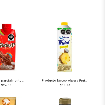
 parcialmente
Producto lácteo Alpura Frutal
da Carlos v sabor
$
24.00
piña coco 900 ml
$
38.80
olate 330 ml