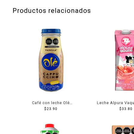
Productos relacionados
Café con leche Olé
Leche Alpura Vaqu
cappuccino vainilla 281 ml
$
23.90
fresa 1 
$
33.80