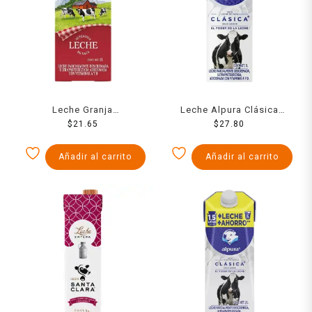
Leche Granja
Leche Alpura Clásica
semidescremada 1 l
$
21.65
parcialmente descremada
$
27.80
1 l
Añadir al carrito
Añadir al carrito