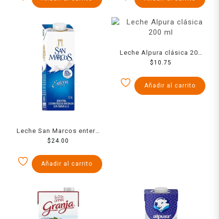
Leche Alpura clásica 200
$
10.75
ml
Añadir al carrito
Leche San Marcos entera
ultrapasteurizada 1 l
$
24.00
Añadir al carrito