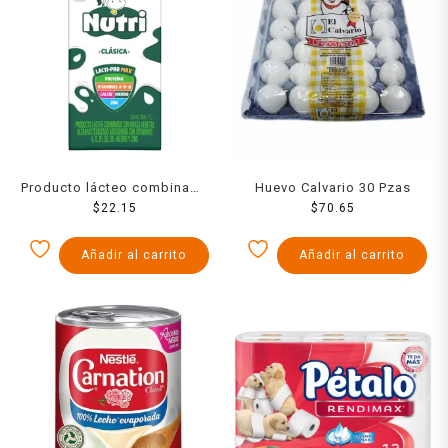
Producto lácteo combinado
Huevo Calvario 30 Pzas
Nutri entera 1 l
$
22.15
$
70.65
Añadir al carrito
Añadir al carrito