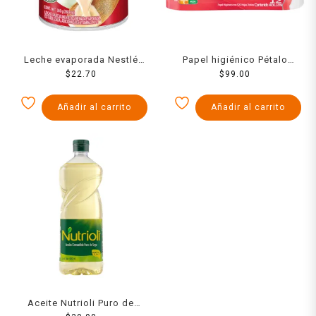
Leche evaporada Nestlé
Papel higiénico Pétalo
Carnation Clavel 360 g
$
22.70
Rendimax 12 rollos de 320
$
99.00
hojas dobles c/u
Añadir al carrito
Añadir al carrito
Aceite Nutrioli Puro de