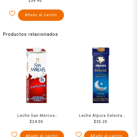
Soya 800 ml
$
39.90
Añadir al carrito
Productos relacionados
Leche San Marcos
Leche Alpura Selecta
semidescremada 1 l
$
24.00
entera 1 l
$
35.20
Añadir al carrito
Añadir al carrito