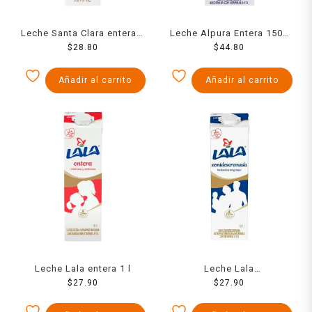
Leche Santa Clara entera 1
Leche Alpura Entera 1500
$
28.80
l
$
44.80
Ml
Añadir al carrito
Añadir al carrito
Leche Lala entera 1 l
Leche Lala
$
27.90
semidescremada 1 l
$
27.90