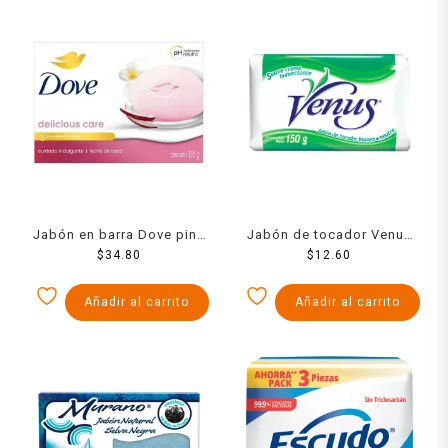
Jabón en barra Dove pink
Jabón de tocador Venus
$
135 g
34.80
blanco 150 g
$
12.60
Añadir al carrito
Añadir al carrito