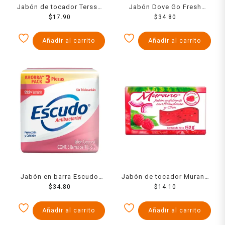
Jabón de tocador Tersso
Jabón Dove Go Fresh
Neutro hipoalergénico 200
$
17.90
pepino y té verde 135 g
$
34.80
g
Añadir al carrito
Añadir al carrito
Jabón en barra Escudo
Jabón de tocador Murano
antibacterial protección y
$
34.80
frambueso y chía 150 g
$
14.10
cuidado 3 pzas de 110 g
c/u
Añadir al carrito
Añadir al carrito