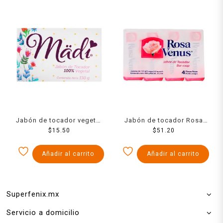
Jabón de tocador vegetal
Jabón de tocador Rosa
Madi 150 g
$
15.50
Venus rosa 4 pack de 150
$
51.20
g c/u
Añadir al carrito
Añadir al carrito
Superfenix.mx
Servicio a domicilio