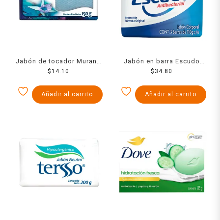
Jabón de tocador Murano
Jabón en barra Escudo
selva negra 150 g
$
14.10
antibacterial fórmula
$
34.80
original 3 pzas de 110 g
c/u
Añadir al carrito
Añadir al carrito