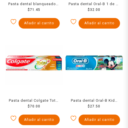
Pasta dental blanqueadora
Pasta dental Oral-B 1 de tu
Colgate Luminous White
$
71.45
boca cuidada 66 ml
$
32.00
brillant con flúor 125 ml
Añadir al carrito
Añadir al carrito
Pasta dental Colgate Total
Pasta dental Oral-B Kids
12 anti sarro 160 ml
$
70.00
Mickey 37 ml
$
27.50
Añadir al carrito
Añadir al carrito