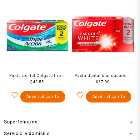
Pasta dental Colgate triple
Pasta dental blanqueadora
acción familiar menta
$
42.55
Colgate Luminous White
$
67.90
original con fluoruro 2 x
brilliant con flúor 2 x 75 ml
80 ml
Añadir al carrito
Añadir al carrito
Superfenix.mx
Servicio a domicilio