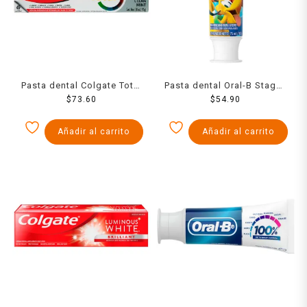
Pasta dental Colgate Total
Pasta dental Oral-B Stages
12 clean mint para una
$
73.60
Toy Story/Jasmin/Goofy
$
54.90
salud bucal completa 150
75 ml
ml
Añadir al carrito
Añadir al carrito