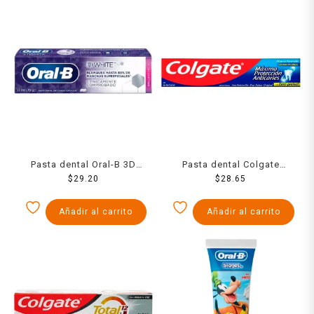
Pasta dental Oral-B 3D
Pasta dental Colgate
white Brilliant Fresh
$
29.20
máxima protección
$
28.65
Anticaries Con Flúor 53 ml
anticaries 75 ml
Añadir al carrito
Añadir al carrito