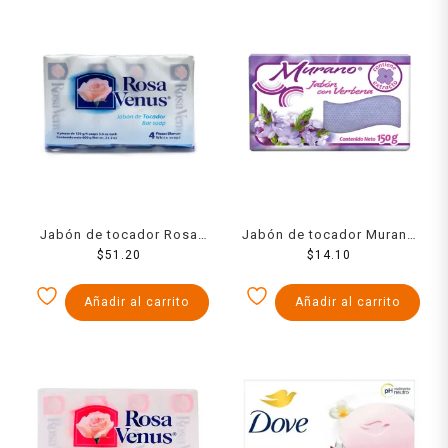
Jabón de tocador Rosa
Jabón de tocador Murano
Venus blanco 4 pack de
$
51.20
con verbena 150 g
$
14.10
150 g c/u
Añadir al carrito
Añadir al carrito