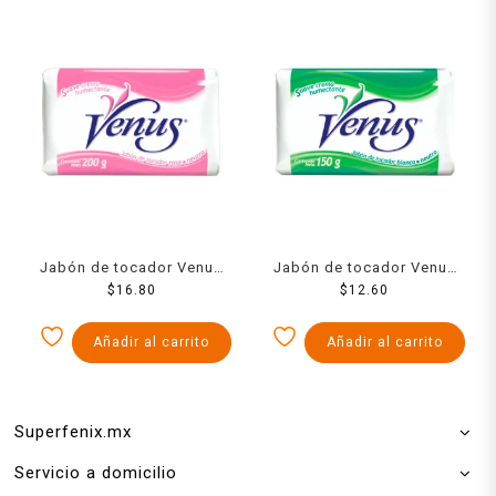
Jabón de tocador Venus
Jabón de tocador Venus
rosa 200 g
$
16.80
blanco 150 g
$
12.60
Añadir al carrito
Añadir al carrito
Superfenix.mx
Servicio a domicilio