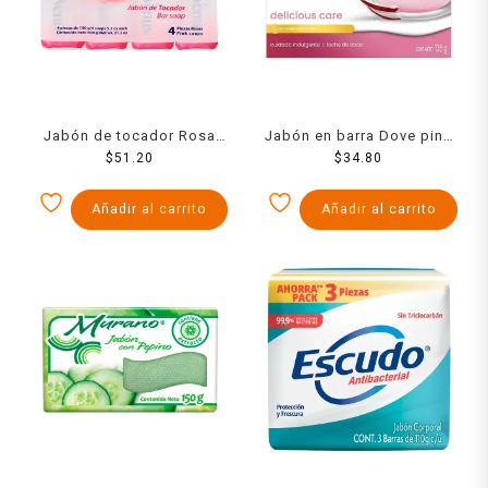
Jabón de tocador Rosa
Jabón en barra Dove pink
Venus rosa 4 pack de 150
$
51.20
$
135 g
34.80
g c/u
Añadir al carrito
Añadir al carrito