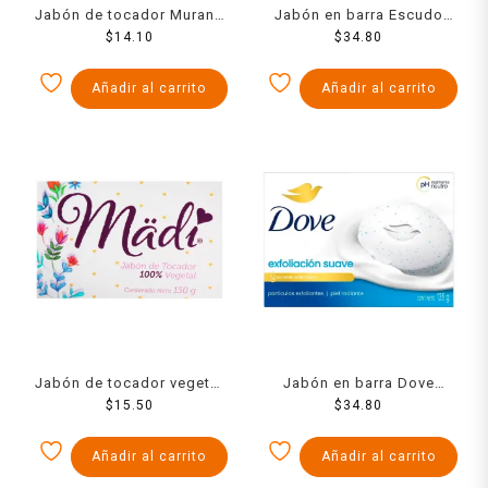
Jabón de tocador Murano
Jabón en barra Escudo
con pepino 150 g
$
14.10
antibacterial protección y
$
34.80
frescura 3 pzas de 110 g
c/u
Añadir al carrito
Añadir al carrito
Jabón de tocador vegetal
Jabón en barra Dove
Madi 150 g
$
15.50
exfoliación suave 135 g
$
34.80
Añadir al carrito
Añadir al carrito