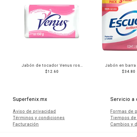
Jabón de tocador Venus rosa
Jabón en barra
$
150 g
12.60
antibacterial pro
$
34.80
cuidado 3 pzas de
Superfenix.mx
Servicio a 
Aviso de privacidad
Formas de 
Términos y condiciones
Tiempos de
Facturación
Cambios y d