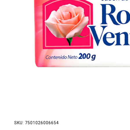
Lácteos
Limpieza del hogar
Mascotas
Pan de la casa
Preciasos
Salchichonería
SKU:
7501026006654