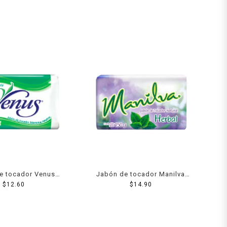
e tocador Venus
Jabón de tocador Manilva
anco 150 g
$
12.60
herbal 150 g
$
14.90