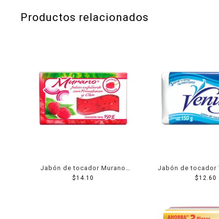
Productos relacionados
Jabón de tocador Murano
Jabón de tocador 
frambueso y chía 150 g
$
14.10
$
150 g
12.60