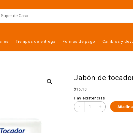
iones
Tiempos de entrega
Formas de pago
Cambios y dev
Jabón de tocado
$
16.10
Hay existencias
-
+
Añadir a