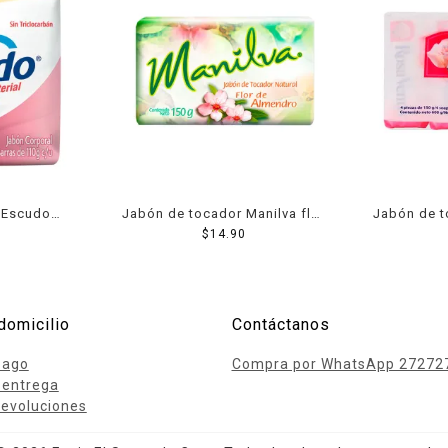
 Escudo
Jabón de tocador Manilva flor
Jabón de 
tección y
de almendro 150 g
$
14.90
rosa 4 p
 110 g c/u
domicilio
Contáctanos
pago
Compra por WhatsApp 27272
 entrega
evoluciones