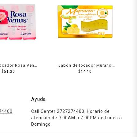
tocador Rosa Venus
Jabón de tocador Murano
ack de 150 g c/u
$
51.20
limón y chía 150 g
$
14.10
Ayuda
74400
Call Center 2727274400. Horario de
atención de 9:00AM a 7:00PM de Lunes a
Domingo.