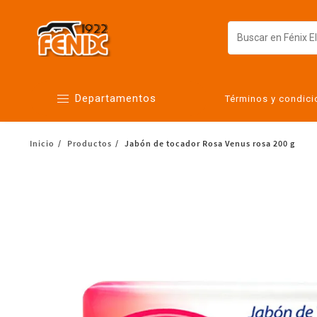
Departamentos
Términos y condic
Inicio
Productos
Jabón de tocador Rosa Venus rosa 200 g
Alimentos
Artículos para el hogar
Bebés
Botanas y bebidas
Cuidado de la ropa
Cuidado personal