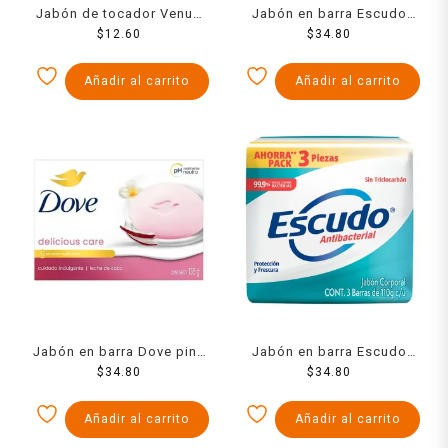
Jabón de tocador Venus
Jabón en barra Escudo
blanco 150 g
$
12.60
antibacterial fórmula
$
34.80
original 3 pzas de 110 g
c/u
Añadir al carrito
Añadir al carrito
Jabón en barra Dove pink
Jabón en barra Escudo
$
135 g
34.80
antibacterial protección y
$
34.80
frescura 3 pzas de 110 g
c/u
Añadir al carrito
Añadir al carrito