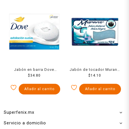
Jabón en barra Dove
Jabón de tocador Murano
exfoliación suave 135 g
$
34.80
selva negra 150 g
$
14.10
Añadir al carrito
Añadir al carrito
Superfenix.mx
Servicio a domicilio