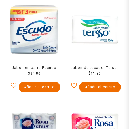
Jabón en barra Escudo
Jabón de tocador Tersso
antibacterial fórmula
$
34.80
Neutro hipoalergénico 120
$
11.90
original 3 pzas de 110 g
g
c/u
Añadir al carrito
Añadir al carrito