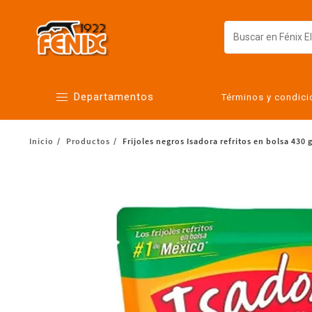
Departamentos
Términos y condic
Inicio
Productos
Frijoles negros Isadora refritos en bolsa 430 
Alimentos
Artículos para el hogar
Bebés
Botanas y bebidas
Cuidado de la ropa
Cuidado personal