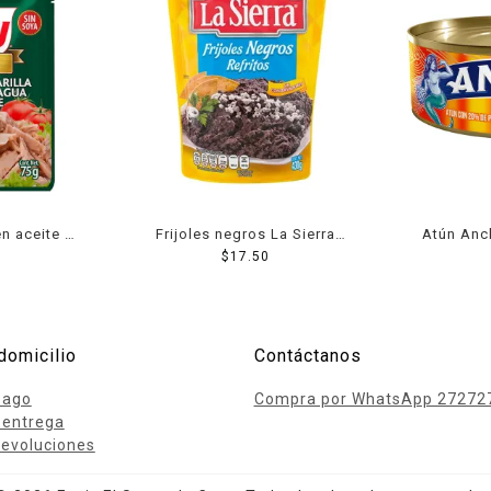
en aceite 85
Frijoles negros La Sierra
Atún Ancl
refritos en bolsa 430 g
$
17.50
domicilio
Contáctanos
pago
Compra por WhatsApp 27272
 entrega
evoluciones