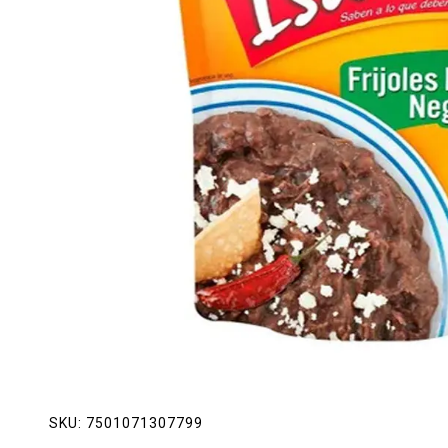
Lácteos
Limpieza del hogar
Mascotas
Pan de la casa
Preciasos
Salchichonería
SKU:
7501071307799