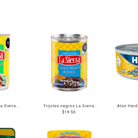
a Sierra
Frijoles negros La Sierra
Atún Herd
a 560 g
refritos en lata 580 g
$
19.50