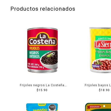
Productos relacionados
Frijoles negros La Costeña
Frijoles bayos L
enteros en lata 560 g
$
15.90
enteros en lat
$
18.90