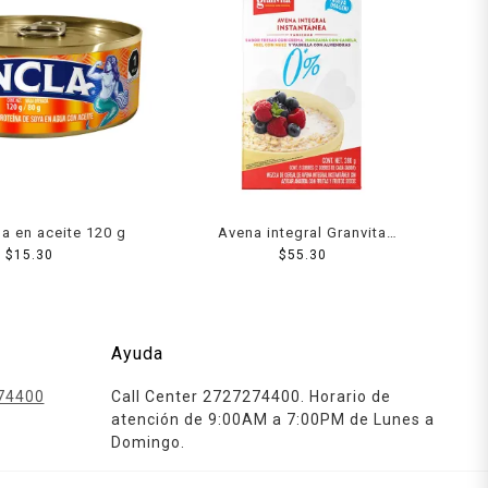
a en aceite 120 g
Avena integral Granvita
$
15.30
instantánea 4 sabores 2
$
55.30
sobres de cada sabor de 35 g
c/u
Ayuda
74400
Call Center 2727274400. Horario de
atención de 9:00AM a 7:00PM de Lunes a
Domingo.