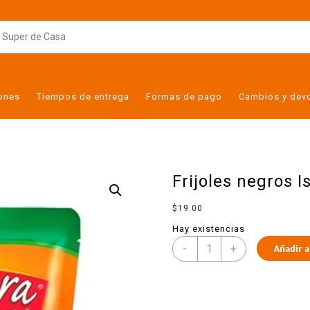
iones
Tiempos de entrega
Formas de pago
Cambios y dev
g
Frijoles negros I
$
19.00
Hay existencias
-
+
Añadir a