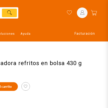
Facturación
oluciones
Ayuda
sadora refritos en bolsa 430 g
l carrito