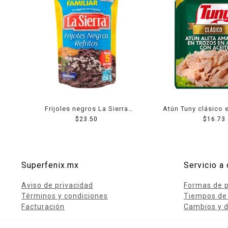
Frijoles negros La Sierra
Atún Tuny clásico 
refritos en bolsa 650 g
$
23.50
$
16.73
g
Superfenix.mx
Servicio a 
Aviso de privacidad
Formas de 
Términos y condiciones
Tiempos de
Facturación
Cambios y d