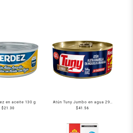
ez en aceite 130 g
Atún Tuny Jumbo en agua 295
$
21.30
$
41.56
g